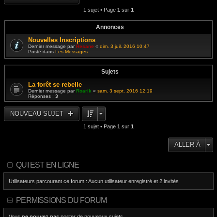
i
s
e
e
1 sujet • Page
1
sur
1
a
d
r
g
e
m
e
r
e
n
Annonces
s
i
s
e
Nouvelles Inscriptions
a
r
g
Dernier message par
Resane
«
dim. 3 juil. 2016 10:47
m
e
Posté dans
Les Messages
e
s
s
a
Sujets
g
e
La forêt se rebelle
Dernier message par
Roarik
«
sam. 3 sept. 2016 12:19
Réponses :
3
NOUVEAU SUJET
1 sujet • Page
1
sur
1
ALLER À
QUI EST EN LIGNE
Utilisateurs parcourant ce forum : Aucun utilisateur enregistré et 2 invités
PERMISSIONS DU FORUM
Vous
ne pouvez pas
poster de nouveaux sujets