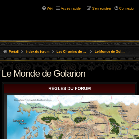
Wiki
Accès rapide
S’enregistrer
Connexion
Portail
Index du forum
Les Chemins de L'Aventure
Le Monde de Golarion
Le Monde de Golarion
RÈGLES DU FORUM