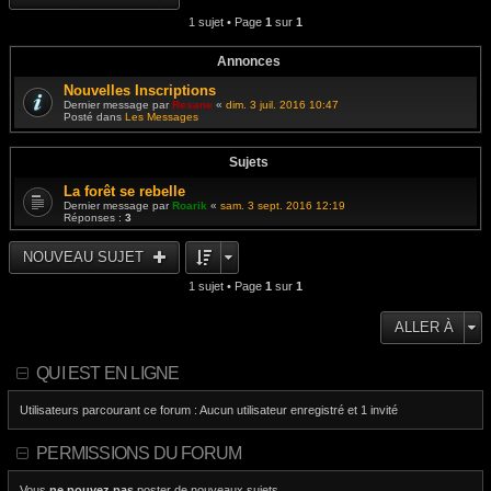
i
s
e
e
1 sujet • Page
1
sur
1
a
d
r
g
e
m
e
r
e
n
Annonces
s
i
s
e
Nouvelles Inscriptions
a
r
g
Dernier message par
Resane
«
dim. 3 juil. 2016 10:47
m
e
Posté dans
Les Messages
e
s
s
a
Sujets
g
e
La forêt se rebelle
Dernier message par
Roarik
«
sam. 3 sept. 2016 12:19
Réponses :
3
NOUVEAU SUJET
1 sujet • Page
1
sur
1
ALLER À
QUI EST EN LIGNE
Utilisateurs parcourant ce forum : Aucun utilisateur enregistré et 1 invité
PERMISSIONS DU FORUM
Vous
ne pouvez pas
poster de nouveaux sujets