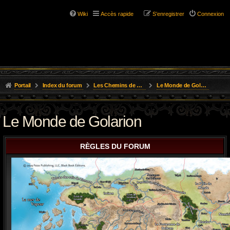
Wiki
Accès rapide
S’enregistrer
Connexion
Portail
Index du forum
Les Chemins de L'Aventure
Le Monde de Golarion
Le Monde de Golarion
RÈGLES DU FORUM