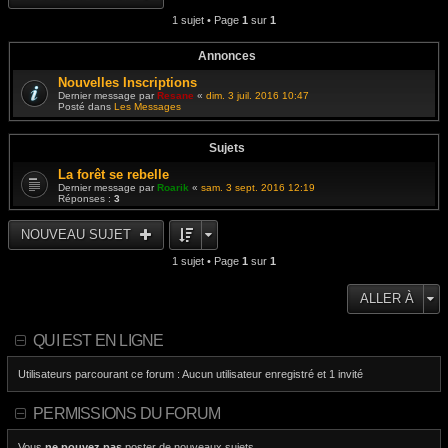
i
s
e
e
1 sujet • Page
1
sur
1
a
d
r
g
e
m
e
r
e
n
Annonces
s
i
s
e
Nouvelles Inscriptions
a
r
g
Dernier message par
Resane
«
dim. 3 juil. 2016 10:47
m
e
Posté dans
Les Messages
e
s
s
a
Sujets
g
e
La forêt se rebelle
Dernier message par
Roarik
«
sam. 3 sept. 2016 12:19
Réponses :
3
NOUVEAU SUJET
1 sujet • Page
1
sur
1
ALLER À
QUI EST EN LIGNE
Utilisateurs parcourant ce forum : Aucun utilisateur enregistré et 1 invité
PERMISSIONS DU FORUM
Vous
ne pouvez pas
poster de nouveaux sujets