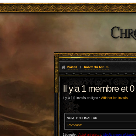
Portail
Index du forum
Il y a 1 membre et 0
Il y a 111 invités en ligne •
Afficher les invités
NOM D’UTILISATEUR
Romdastt
Légende :
Administrateurs
,
Modérateurs globaux