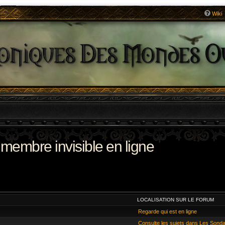
Wiki
 membre invisible en ligne
LOCALISATION SUR LE FORUM
Regarde qui est en ligne
Consulte les sujets dans Les Sond