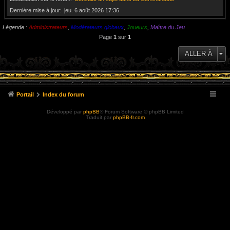
Dernière mise à jour
jeu. 6 août 2026 17:36
Légende :
Administrateurs
,
Modérateurs globaux
,
Joueurs
,
Maître du Jeu
Page
1
sur
1
ALLER À
Portail
Index du forum
Développé par
phpBB
® Forum Software © phpBB Limited
Traduit par
phpBB-fr.com