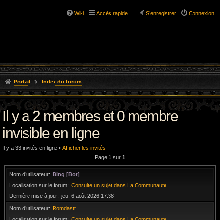
Wiki
Accès rapide
S’enregistrer
Connexion
Portail
Index du forum
Il y a 2 membres et 0 membre
invisible en ligne
Il y a 33 invités en ligne •
Afficher les invités
Page
1
sur
1
Nom d’utilisateur
Bing [Bot]
Localisation sur le forum
Consulte un sujet dans La Communauté
Dernière mise à jour
jeu. 6 août 2026 17:38
Nom d’utilisateur
Romdastt
Localisation sur le forum
Consulte un sujet dans La Communauté