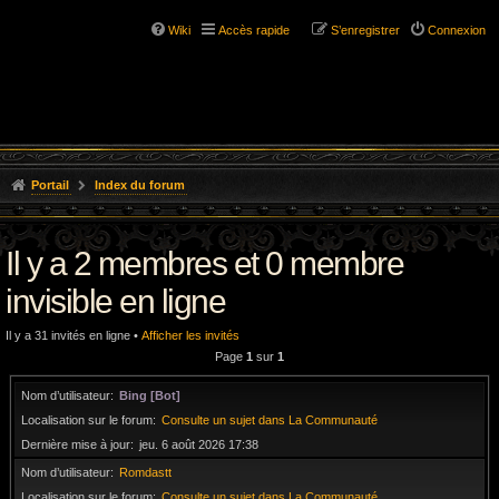
Wiki
Accès rapide
S’enregistrer
Connexion
Portail
Index du forum
Il y a 2 membres et 0 membre
invisible en ligne
Il y a 31 invités en ligne •
Afficher les invités
Page
1
sur
1
Nom d’utilisateur
Bing [Bot]
Localisation sur le forum
Consulte un sujet dans La Communauté
Dernière mise à jour
jeu. 6 août 2026 17:38
Nom d’utilisateur
Romdastt
Localisation sur le forum
Consulte un sujet dans La Communauté