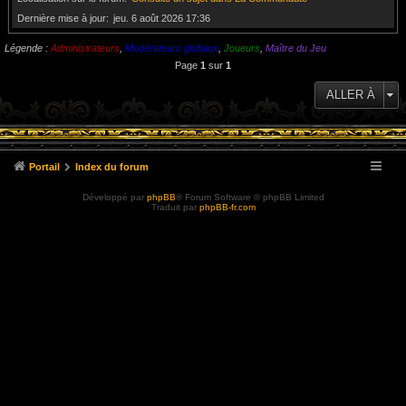
Dernière mise à jour
jeu. 6 août 2026 17:36
Légende :
Administrateurs
,
Modérateurs globaux
,
Joueurs
,
Maître du Jeu
Page
1
sur
1
ALLER À
Portail
Index du forum
Développé par
phpBB
® Forum Software © phpBB Limited
Traduit par
phpBB-fr.com