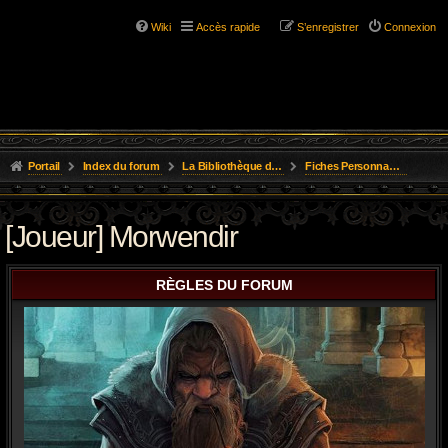
Wiki
Accès rapide
S’enregistrer
Connexion
Portail
Index du forum
La Bibliothèque de l'Aube
Fiches Personnages Inscription
[Joueur] Morwendir
RÈGLES DU FORUM