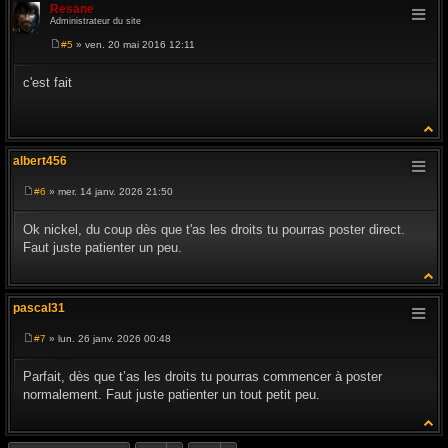
Resane
Administrateur du site
#5
» ven. 20 mai 2016 12:11
M
e
s
c'est fait
s
a
g
e
albert456
#6
» mer. 14 janv. 2026 21:50
M
e
s
Ok nickel, du coup dès que t'as les droits tu pourras poster direct.
s
Faut juste patienter un peu.
a
g
e
pascal31
#7
» lun. 26 janv. 2026 00:48
M
e
s
Parfait, dès que t’as les droits tu pourras commencer à poster
s
normalement. Faut juste patienter un tout petit peu.
a
g
e