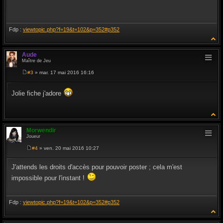
a
g
e
Fdp :
viewtopic.php?f=19&t=102&p=352#p352
Aude
Maître de Jeu
#3
» mar. 17 mai 2016 16:16
M
e
s
Jolie fiche j'adore
s
a
g
e
Morwendir
Joueur
#4
» ven. 20 mai 2016 10:27
M
e
s
J'attends les droits d'accès pour pouvoir poster ; cela m'est
s
a
impossible pour l'instant !
g
e
Fdp :
viewtopic.php?f=19&t=102&p=352#p352