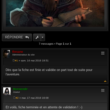
RÉPONDRE
7 messages • Page
1
sur
1
Resane
Administrateur du site
#1
» sam. 14 mai 2016 19:51
M
e
s
Dès que la fiche est finie et validée on part tout de suite pour
s
l'aventure.
a
g
e
Morwendir
Joueur
#2
» mar. 17 mai 2016 16:09
M
e
s
Et voilà, fiche terminée et en attente de validation ! :-)
s