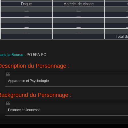
Dague
Matériel de classe
__
__
__
__
__
__
__
__
__
__
Total 
ans la Bourse :
PO 5PA PC
Description du Personnage :
Apparence et Psychologie
Background du Personnage :
Enfance et Jeunesse