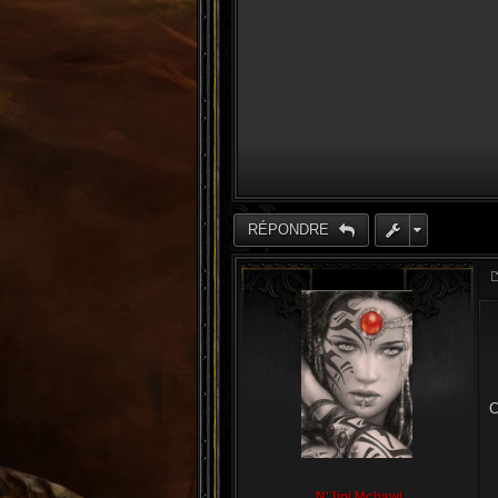
RÉPONDRE
C
N'Jini Mchawi