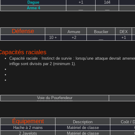
Dague
+1
1d4
Arme 4
__
__
Défense
Armure
Bouclier
DEX
10 +
+2
__
+1
Capacités raciales
Capacité raciale · Instinct de survie : lorsqu’une attaque devrait amen
inflige sont divisés par 2 (minimum 1).
Voie du Pourfendeur
Équipement
Description
Coût / 
Hache à 2 mains
Matériel de classe
2 Javelots
Matériel de classe