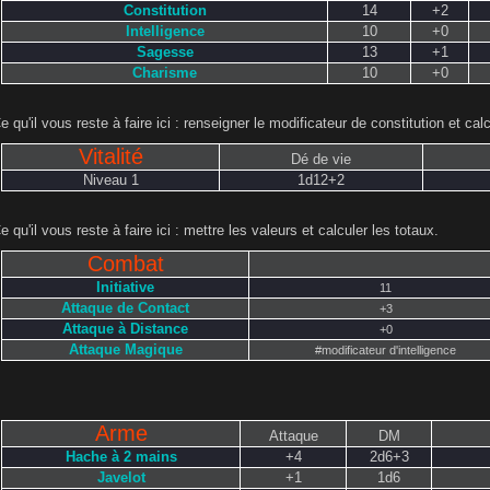
Constitution
14
+2
Intelligence
10
+0
Sagesse
13
+1
Charisme
10
+0
e qu'il vous reste à faire ici : renseigner le modificateur de constitution et ca
Vitalité
Dé de vie
Niveau 1
1d12+2
e qu'il vous reste à faire ici : mettre les valeurs et calculer les totaux.
Combat
Initiative
11
Attaque de Contact
+3
Attaque à Distance
+0
Attaque Magique
#modificateur d'intelligence
Arme
Attaque
DM
Hache à 2 mains
+4
2d6+3
Javelot
+1
1d6