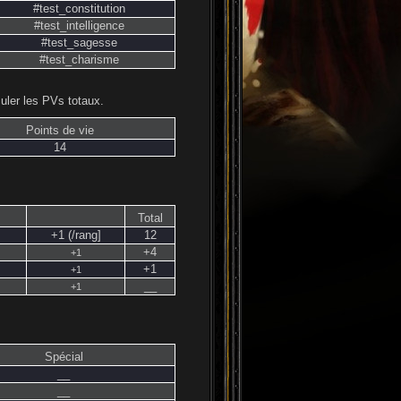
#test_constitution
#test_intelligence
#test_sagesse
#test_charisme
lculer les PVs totaux.
Points de vie
14
Total
+1 (/rang]
12
+4
+1
+1
+1
__
+1
Spécial
__
__