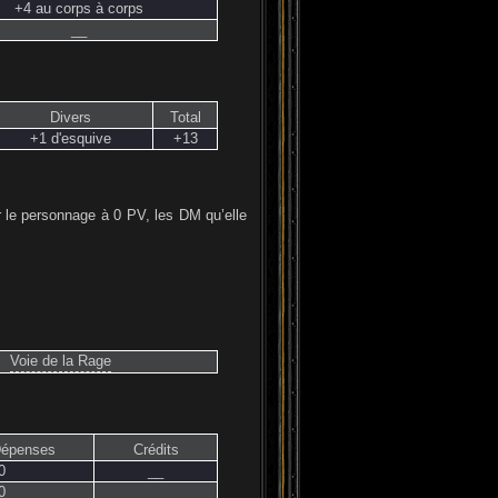
+4 au corps à corps
__
Divers
Total
+1 d'esquive
+13
er le personnage à 0 PV, les DM qu’elle
Voie de la Rage
Dépenses
Crédits
0
__
0
__