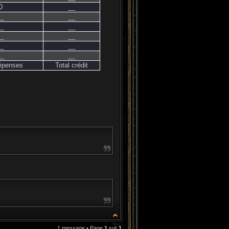
0
__
__
__
__
__
__
__
__
__
__
__
dépenses
Total crédit
1 message • Page
1
sur
1