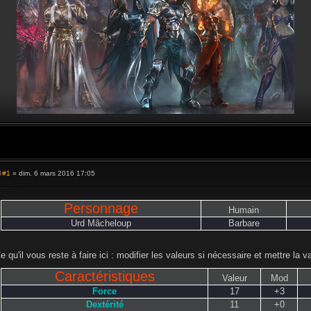
#1
» dim. 6 mars 2016 17:05
M
e
s
s
Personnage
Humain
a
g
Urd Mâcheloup
Barbare
e
e qu'il vous reste à faire ici : modifier les valeurs si nécessaire et mettre la v
Caractéristiques
Valeur
Mod
Force
17
+3
Dextérité
11
+0