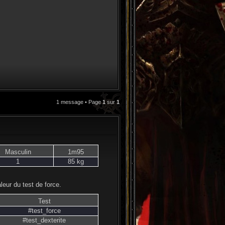
1 message • Page
1
sur
1
CITATION
Masculin
1m95
1
85 kg
aleur du test de force.
Test
#test_force
#test_dexterite