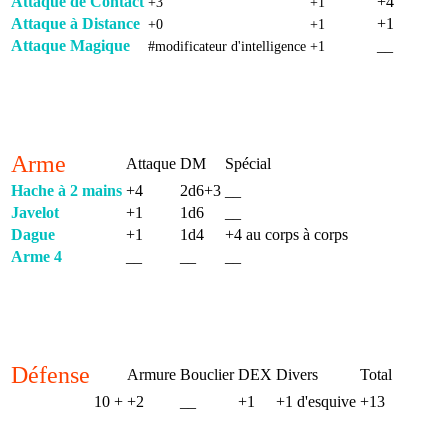
Attaque de Contact
+4
+3
+1
Attaque à Distance
+1
+0
+1
Attaque Magique
__
#modificateur d'intelligence
+1
Arme
Attaque
DM
Spécial
Hache à 2 mains
+4
2d6+3
__
Javelot
+1
1d6
__
Dague
+1
1d4
+4 au corps à corps
Arme 4
__
__
__
Défense
Armure
Bouclier
DEX
Divers
Total
10 +
+2
__
+1
+1 d'esquive
+13