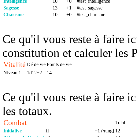
Intelligence
10
+0
#test_intelligence
Sagesse
13
+1
#test_sagesse
Charisme
10
+0
#test_charisme
Ce qu'il vous reste à faire i
constitution et calculer les 
Vitalité
Dé de vie
Points de vie
Niveau 1
1d12+2
14
Ce qu'il vous reste à faire ic
les totaux.
Combat
Total
Initiative
+1 (/rang]
12
11