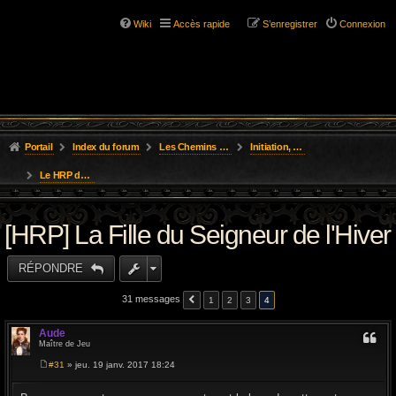
Wiki
Accès rapide
S’enregistrer
Connexion
Portail
Index du forum
Les Chemins de L'Aventure
Initiation, Scénarios Courts
Le HRP des aventures
[HRP] La Fille du Seigneur de l'Hiver
RÉPONDRE
31 messages
1
2
3
4
Aude
CITAT
Maître de Jeu
#31
» jeu. 19 janv. 2017 18:24
M
e
s