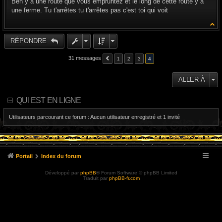
Ben y a une route que vous empruntez et le long de cette route y a
s
une ferme. Tu t'arrêtes tu t'arrêtes pas c'est toi qui voit
a
g
e
RÉPONDRE
31 messages
1
2
3
4
ALLER À
QUI EST EN LIGNE
Utilisateurs parcourant ce forum : Aucun utilisateur enregistré et 1 invité
Portail
Index du forum
Développé par
phpBB
® Forum Software © phpBB Limited
Traduit par
phpBB-fr.com