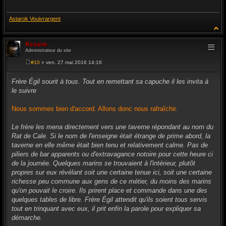
Astarok Vouivrargent
Resane
Administrateur du site
#10
» ven. 27 mai 2016 14:16
M
e
s
Frère Égil sourit à tous. Tout en remettant sa capuche il les invita à
s
le suivre
a
g
e
Nous sommes bien d'accord. Allons donc nous rafraîchir.
Le frère les mena directement vers une taverne répondant au nom du
Rat de Cale. Si le nom de l'enseigne était étrange de prime abord, la
taverne en elle même était bien tenu et relativement calme. Pas de
piliers de bar apparents ou d'extravagance notoire pour cette heure ci
de la journée. Quelques marins se trouvaient à l'intérieur, plutôt
propres sur eux révélant soit une certaine tenue ici, soit une certaine
richesse peu commune aux gens de ce métier, du moins des marins
qu'on pouvait le croire. Ils prirent place et commande dans une des
quelques tables de libre. Frère Égil attendit qu'ils soient tous servis
tout en trinquant avec eux, il prit enfin la parole pour expliquer sa
démarche.