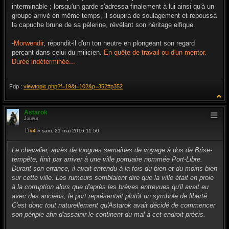
interminable ; lorsqu'un garde s'adressa finalement à lui ainsi qu'à un
groupe arrivé en même temps, il soupira de soulagement et repoussa
la capuche brune de sa pèlerine, révélant son héritage elfique.
-
Morwendir
, répondit-il d'un ton neutre en plongeant son regard
perçant dans celui du milicien.
En quête de travail ou d'un mentor.
Durée indéterminée...
Fdp :
viewtopic.php?f=19&t=102&p=352#p352
Astarok
Joueur
#4
» sam. 21 mai 2016 11:50
M
e
s
Le chevalier, après de longues semaines de voyage à dos de Brise-
s
tempête, finit par arriver à une ville portuaire nommée Port-Libre.
a
g
Durant son errance, il avait entendu à la fois du bien et du moins bien
e
sur cette ville. Les rumeurs semblaient dire que la ville était en proie
à la corruption alors que d'après les brèves entrevues qu'il avait eu
avec des anciens, le port représentait plutôt un symbole de liberté.
C'est donc tout naturellement qu'Astarok avait décidé de commencer
son périple afin d'assainir le continent du mal à cet endroit précis.