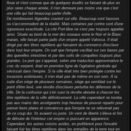
g
floue et n'est connue que de quelques érudits se faisant de plus en
e
plus rares chaque année, il n'en demeure pas moins vrai que c'est
une ville qui fait beaucoup parler d'elle.
De nombreuses légendes courent sur elle. Beaucoup sont fausses
ou s'accommodent de la réalité. Mais certaines par contre sont d'une
rigoureuse exactitude. La cité Port-libre ne s'est pas toujours appelée
ainsi. Située au bord de la mer des roseaux entre le Noir et le Blanc
marais, elle faisait partie jadis d'un empire appelé Valossa. Il était
dirigé par des êtres reptiliens qui faisaient du commerce d'esclave
dans tout leur empire. On sait que l'empire vacillait sur ses bases par
des querelles intestines et par des soifs de conquêtes toujours plus
grandes. Le port qui s'appelait, selon une traduction approximative le
croc du serpent, était en première ligne de l'agitation générale qui
sévissait dans l'empire. Si la ville était très bien protégée contre les
invasions extérieures, il n'en était pas de même en son sein. À la
suite d'un siège de plusieurs semaines, siège qui semblait sur le
point d'être levé, une révolte d'esclaves perturba les défenses de la
ville. De la confusion qui s'en suivi la révolte aboutie à chasser les
être reptiliens de la ville définitivement. La ville cependant ne tomba
pas aux mains des assiégeants trop heureux de pouvoir repartir pour
panser leurs plaies et convaincus que l'empire ne se relèverait pas
de ce coup dur. Ils avaient vu juste. Un vent de liberté s'éleva et fini
de détruire de l'intérieur cet empire si puissant en apparence.
Cependant, les autres voisins avides, en profitèrent pour l'envahir
faisant fuir les êtres reptiliens dans les entrailles de la terre tout en