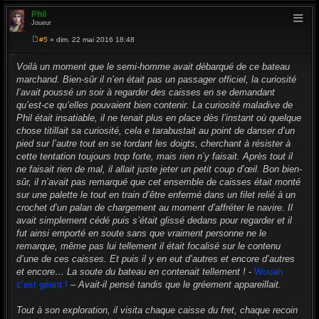
Phil
Joueur
#5
» dim. 22 mai 2016 18:48
M
e
s
Voilà un moment que le semi-homme avait débarqué de ce bateau
s
marchand. Bien-sûr il n’en était pas un passager officiel, la curiosité
a
g
l’avait poussé un soir à regarder des caisses en se demandant
e
qu’est-ce qu’elles pouvaient bien contenir. La curiosité maladive de
Phil était insatiable, il ne tenait plus en place dès l’instant où quelque
chose titillait sa curiosité, cela e tarabustait au point de danser d’un
pied sur l’autre tout en se tordant les doigts, cherchant à résister à
cette tentation toujours trop forte, mais rien n’y faisait. Après tout il
ne faisait rien de mal, il allait juste jeter un petit coup d’œil. Bon bien-
sûr, il n’avait pas remarqué que cet ensemble de caisses était monté
sur une palette le tout en train d’être enfermé dans un filet relié à un
crochet d’un palan de chargement au moment d’affréter le navire. Il
avait simplement cédé puis s’était glissé dedans pour regarder et il
fut ainsi emporté en soute sans que vraiment personne ne le
remarque, même pas lui tellement il était focalisé sur le contenu
d’une de ces caisses. Et puis il y en eut d’autres et encore d’autres
et encore… La soute du bateau en contenait tellement !
-
Wouah
c’est géant !
–
Avait-il pensé tandis que le gréement appareillait.
Tout à son exploration, il visita chaque caisse du fret, chaque recoin