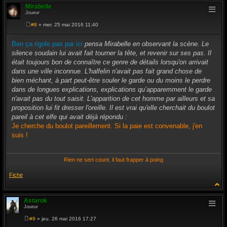
Mirabelle
Joueur
#8
» mer. 25 mai 2016 11:40
M
e
s
Ben ça rigole pas par ici
pensa Mirabelle en observant la scène. Le
s
silence soudain lui avait fait tourner la tête, et revenir sur ses pas. Il
a
g
était toujours bon de connaître ce genre de détails lorsqu'on arrivait
e
dans une ville inconnue. L'halfelin n'avait pas fait grand chose de
bien méchant, à part peut-être souler le garde ou du moins le perdre
dans de longues explications, explications qu’apparemment le garde
n'avait pas du tout saisit. L'apparition de cet homme par ailleurs et sa
proposition lui fit dresser l'oreille. Il est vrai qu'elle cherchait du boulot
pareil à cet elfe qui avait déjà répondu :
Je cherche du boulot pareillement. Si la paie est convenable, j'en
suis !
Rien ne sert courir, il faut frapper à poing
Fiche
Astarok
Joueur
#9
» jeu. 26 mai 2016 17:27
M