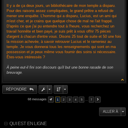
Il y a de ça deux jours, un bibliothécaire de mon temple a disparu.
Pour des raisons assez compliquées, le grand prêtre a refusé de
mener une enquête. L'homme qui a disparu, Lucius, est un ami qui
m'est cher, et je crains que quelque chose de mal ne l'ait frappé.
D'après ce que j'ai pu entendre tout à l'heure, vous recherchez un
travail honnête et bien payé, je suis prêt à vous offrir 75 pièces
d'argent à chacun d'entre vous. Disons 25 tout de suite et 50 une fois
la mission achevée, à savoir retrouver Lucius et le rameniez au
temple. Je vous donnerai tous les renseignements qui sont en ma
possession et je peux même vous fournir des soins si nécessaire.
Êtes-vous intéressés ?
À peine eut-il fini son discours qu'il but une bonne rasade de son
breuvage.
RÉPONDRE
68 messages
1
2
3
4
5
…
7
ALLER À
QUI EST EN LIGNE