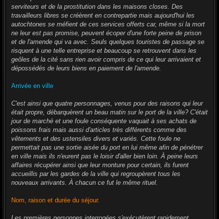
serviteurs et de la prostitution dans les maisons closes. Des
travailleurs libres se créèrent en contrepartie mais aujourd'hui les
autochtones se méfient de ces services offerts car, même si la mort
ne leur est pas promise, peuvent écoper d'une forte peine de prison
et de l'amende qui va avec. Seuls quelques touristes de passage se
risquent à une telle entreprise et beaucoup se retrouvent dans les
geôles de la cité sans rien avoir compris de ce qui leur arrivaient et
dépossédés de leurs biens en paiement de l'amende.
Arrivée en ville
C'est ainsi que quatre personnages, venus pour des raisons qui leur
était propre, débarquèrent un beau matin sur le port de la ville? C'était
jour de marché et une foule conséquente vaquait à ses achats de
poissons frais mais aussi d'articles très différents comme des
vêtements et des ustensiles divers et variés. Cette foule ne
permettait pas une sortie aisée du port en lui même afin de pénétrer
en ville mais ils n'eurent pas le loisir d'aller bien loin. À peine leurs
affaires récupérer ainsi que leur monture pour certain, ils furent
accueillis par les gardes de la ville qui regroupèrent tous les
nouveaux arrivants. À chacun ce fut le même rituel.
Nom, raison et durée du séjour.
Les premières personnes interrogées s'exécutèrent rapidement