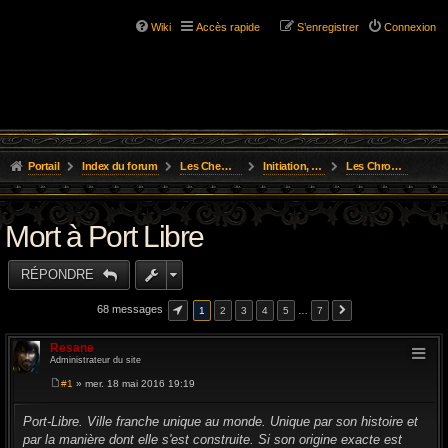
Wiki
Accès rapide
S’enregistrer
Connexion
Portail
Index du forum
Les Chemins de L'Aventure
Initiation, Scénarios Courts
Les Chroniques des Aventures
Mort à Port Libre
RÉPONDRE
68 messages
1
2
3
4
5
…
7
Resane
Administrateur du site
#1
» mer. 18 mai 2016 19:19
M
e
s
Port-Libre. Ville franche unique au monde. Unique par son histoire et
s
par la manière dont elle s'est construite. Si son origine exacte est
a