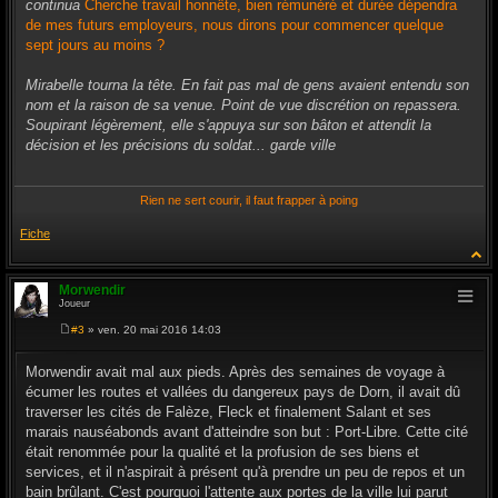
continua
Cherche travail honnête, bien rémunéré et durée dépendra
de mes futurs employeurs, nous dirons pour commencer quelque
sept jours au moins ?
Mirabelle tourna la tête. En fait pas mal de gens avaient entendu son
nom et la raison de sa venue. Point de vue discrétion on repassera.
Soupirant légèrement, elle s'appuya sur son bâton et attendit la
décision et les précisions du soldat... garde ville
Rien ne sert courir, il faut frapper à poing
Fiche
Morwendir
Joueur
#3
» ven. 20 mai 2016 14:03
M
e
s
Morwendir avait mal aux pieds. Après des semaines de voyage à
s
écumer les routes et vallées du dangereux pays de Dorn, il avait dû
a
g
traverser les cités de Falèze, Fleck et finalement Salant et ses
e
marais nauséabonds avant d'atteindre son but : Port-Libre. Cette cité
était renommée pour la qualité et la profusion de ses biens et
services, et il n'aspirait à présent qu'à prendre un peu de repos et un
bain brûlant. C'est pourquoi l'attente aux portes de la ville lui parut