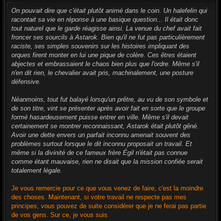
e
s
On pouvait dire que c'était plutôt animé dans le coin. Un halefelin qui
s
racontait sa vie en réponse à une basique question... Il était donc
a
g
tout naturel que le garde réagisse ainsi. La venue du chef avait fait
e
froncer ses sourcils à Astarok. Bien qu'il ne fut pas particulièrement
raciste, ses simples souvenirs sur les histoires impliquant des
orques firent monter en lui une pique de colère. Ces êtres étaient
abjectes et embrassaient le chaos bien plus que l'ordre. Même s'il
n'en dit rien, le chevalier avait pris, machinalement, une posture
défensive.
Néanmoins, tout fut balayé lorsqu'un prêtre, au vu de son symbole et
de son titre, vint se présenter après avoir fait en sorte que le groupe
formé hasardeusement puisse entrer en ville. Même s'il devait
certainement se montrer reconnaissant, Astarok était plutôt gêné.
Avoir une dette envers un parfait inconnu amenait souvent des
problèmes surtout lorsque le dit inconnu proposait un travail. Et
même si la divinité de ce fameux frère Égil n'était pas connue
comme étant mauvaise, rien ne disait que la mission confiée serait
totalement légale.
Je vous remercie pour ce que vous venez de faire, c'est la moindre
des choses. Maintenant, si votre travail ne respecte pas mes
principes, vous pouvez de suite considérer que je ne ferai pas partie
de vos gens. Sur ce, je vous suis.