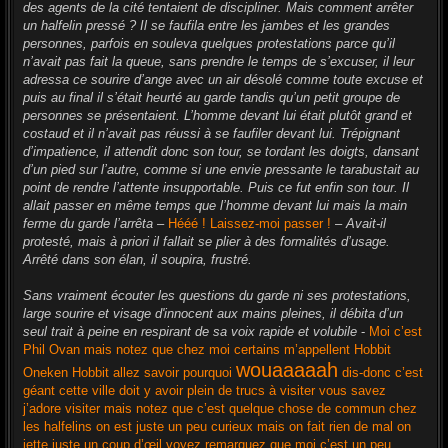
des agents de la cité tentaient de discipliner. Mais comment arrêter
un halfelin pressé ? Il se faufila entre les jambes et les grandes
personnes, parfois en souleva quelques protestations parce qu’il
n’avait pas fait la queue, sans prendre le temps de s’excuser, il leur
adressa ce sourire d’ange avec un air désolé comme toute excuse et
puis au final il s’était heurté au garde tandis qu’un petit groupe de
personnes se présentaient. L’homme devant lui était plutôt grand et
costaud et il n’avait pas réussi à se faufiler devant lui. Trépignant
d’impatience, il attendit donc son tour, se tordant les doigts, dansant
d’un pied sur l’autre, comme si une envie pressante le tarabustait au
point de rendre l’attente insupportable. Puis ce fut enfin son tour. Il
allait passer en même temps que l’homme devant lui mais la main
ferme du garde l’arrêta
–
Hééé ! Laissez-moi passer !
–
Avait-il
protesté, mais à priori il fallait se plier à des formalités d’usage.
Arrêté dans son élan, il soupira, frustré.
Sans vraiment écouter les questions du garde ni ses protestations,
large sourire et visage d'innocent aux mains pleines, il débita d’un
seul trait à peine en respirant de sa voix rapide et volubile
-
Moi c’est
Phil Ovan mais notez que chez moi certains m’appellent Hobbit
wouaaaaah
Oneken Hobbit allez savoir pourquoi
dis-donc c’est
géant cette ville doit y avoir plein de trucs à visiter vous savez
j’adore visiter mais notez que c’est quelque chose de commun chez
les halfelins on est juste un peu curieux mais on fait rien de mal on
jette juste un coup d’œil voyez remarquez que moi c’est un peu