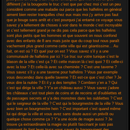
différent j’ai la bougeotte le truc c’est que par chez moi c’est un peu
considéré comme une maladie oui parce que les halfelins en général
aiment bien rester tranquilles chez eux mais moi j’y arrive pas faut
que je bouge sans arrêt et c’est pourquoi j’ai entamé ce voyage vous
savez y’a tellement de choses à voir dans le monde c’est incroyable
et c’est tellement grand je ne dis pas cela parce que les halfelins
sont plus petits que les hommes et que souvent on nous confond
avec des enfants de 8 ans mais juste que du coup tout nous paraît
vachement plus grand comme cette ville qui est géantissime… Au
fait, on est où ? Et quel jour on est ? Vous savez s’il y a une
communauté de halfelins par ici ? Le truc sur votre tunique c’est le
blason de la ville c’est ça ? Et cette maison là c’est quoi ? Et celle-ci
avec la tour ? Et celle-là avec sa cheminée ? C’est une taverne ?
Vous savez s’il y a une taverne pour halfelins ? Vous par exemple
vous descendez dans quelle taverne ? Et est-ce que c’est cher ? Je
veux dire la nuitée ? Et il y a des temples ? Combien y’en a ? Qui
c’est qui dirige la ville ? Y’a un château aussi ? Vous savez j’adore
les châteaux c’est tout plein de coins et de recoins et d’oubliettes et
de passages secrets et y’a des monstres dans les oubliettes ? C’est
qui le seigneur de la ville ? C’est qui le bourgmestre de la ville ? Vous
avez bien un bourgmestre hein ? C’est important c’est quand même
lui qui dirige la ville et vous avez sans doute aussi un prévôt ou
quelque chose comme ça ? Y’a une école de magie aussi ? Je
trouve ça extraordinaire la magie ou plutôt fascinant je sais pas
comment ils font leurs trucs vous savez ils baragouinent des