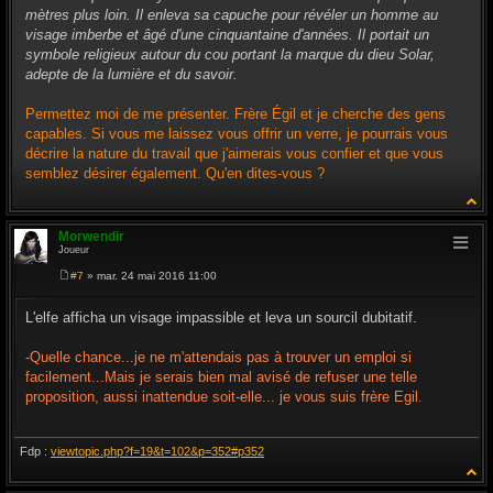
mètres plus loin. Il enleva sa capuche pour révéler un homme au
visage imberbe et âgé d'une cinquantaine d'années. Il portait un
symbole religieux autour du cou portant la marque du dieu Solar,
adepte de la lumière et du savoir.
Permettez moi de me présenter. Frère Égil et je cherche des gens
capables. Si vous me laissez vous offrir un verre, je pourrais vous
décrire la nature du travail que j'aimerais vous confier et que vous
semblez désirer également. Qu'en dites-vous ?
Morwendir
Joueur
#7
» mar. 24 mai 2016 11:00
M
e
s
L'elfe afficha un visage impassible et leva un sourcil dubitatif.
s
a
g
-Quelle chance...je ne m'attendais pas à trouver un emploi si
e
facilement...Mais je serais bien mal avisé de refuser une telle
proposition, aussi inattendue soit-elle... je vous suis frère Egil.
Fdp :
viewtopic.php?f=19&t=102&p=352#p352