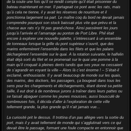
de la soute une fois qu’il se rendit compte qu’il était prisonnier du
bateau maintenant en mer. Il partageait ce pont avec les rats, mais
qu’à cela ne tienne, il y avait les réserves de nourriture et il
ponctionna largement sa part. Le maître coq du bord ne devait jamais
comprendre pourquoi son stock baissait plus vite que prévu et la
chasse aux rats n’y fit pas grand-chose. Ainsi passèrent les jours
jusqu’à l’arrivée et l’amarrage au ponton de Port Libre. Phil était
encore à explorer une nouvelle palette, s’intéressant à un ensemble
de tonneaux lorsque la grille du pont supérieur s’ouvrit, que des
marins enfermèrent l’ensemble dans les filets et que les palans
déchargèrent l’ensemble sur le quai. A la rotation suivante, le halfelin
était déjà sorti du filet et se promenait sur le quai une pomme à la
main qu’il croquait à pleines dents tandis que ses yeux ne cessaient
de s’agrandir en voyant la ville – Alors là c’est énorme ! – S’était-il
exclamé, enthousiaste. Il y avait beaucoup de monde sur les quais,
des marins, des dockers, les passagers, ça bougeait dans tous les
sens pour les chargements et déchargements, étant donné sa petite
taille, il eut droit à de nombreux jurons à traîner dans leurs pattes ou
se faisait alpaguer comme les jeunes mousses, aussi bousculé de
nombreuses fois, il décida d’aller à l’exploration de cette ville
tellement grande, la plus grande qu’il n’ait jamais vue…
La curiosité prit le dessus. Il trottina d’un pas allègre vers la sortie du
port, mais il y avait tellement de monde qui s’agglutinait vers ce qui
devait être le passage, formant une foule compacte en entonnoir que