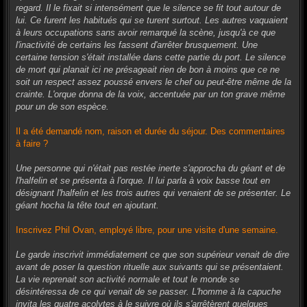
regard. Il le fixait si intensément que le silence se fit tout autour de
lui. Ce furent les habitués qui se turent surtout. Les autres vaquaient
à leurs occupations sans avoir remarqué la scène, jusqu'à ce que
l'inactivité de certains les fassent d'arrêter brusquement. Une
certaine tension s'était installée dans cette partie du port. Le silence
de mort qui planait ici ne présageait rien de bon à moins que ce ne
soit un respect assez poussé envers le chef ou peut-être même de la
crainte. L'orque donna de la voix, accentuée par un ton grave même
pour un de son espèce.
Il a été demandé nom, raison et durée du séjour. Des commentaires
à faire ?
Une personne qui n'était pas restée inerte s'approcha du géant et de
l'halfelin et se présenta à l'orque. Il lui parla à voix basse tout en
désignant l'halfelin et les trois autres qui venaient de se présenter. Le
géant hocha la tête tout en ajoutant.
Inscrivez Phil Ovan, employé libre, pour une visite d'une semaine.
Le garde inscrivit immédiatement ce que son supérieur venait de dire
avant de poser la question rituelle aux suivants qui se présentaient.
La vie reprenait son activité normale et tout le monde se
désintéressa de ce qui venait de se passer. L'homme à la capuche
invita les quatre acolytes à le suivre où ils s'arrêtèrent quelques