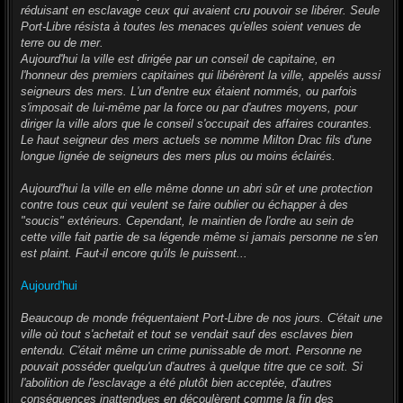
réduisant en esclavage ceux qui avaient cru pouvoir se libérer. Seule
Port-Libre résista à toutes les menaces qu'elles soient venues de
terre ou de mer.
Aujourd'hui la ville est dirigée par un conseil de capitaine, en
l'honneur des premiers capitaines qui libérèrent la ville, appelés aussi
seigneurs des mers. L'un d'entre eux étaient nommés, ou parfois
s'imposait de lui-même par la force ou par d'autres moyens, pour
diriger la ville alors que le conseil s'occupait des affaires courantes.
Le haut seigneur des mers actuels se nomme Milton Drac fils d'une
longue lignée de seigneurs des mers plus ou moins éclairés.
Aujourd'hui la ville en elle même donne un abri sûr et une protection
contre tous ceux qui veulent se faire oublier ou échapper à des
"soucis" extérieurs. Cependant, le maintien de l'ordre au sein de
cette ville fait partie de sa légende même si jamais personne ne s'en
est plaint. Faut-il encore qu'ils le puissent...
Aujourd'hui
Beaucoup de monde fréquentaient Port-Libre de nos jours. C'était une
ville où tout s'achetait et tout se vendait sauf des esclaves bien
entendu. C'était même un crime punissable de mort. Personne ne
pouvait posséder quelqu'un d'autres à quelque titre que ce soit. Si
l'abolition de l'esclavage a été plutôt bien acceptée, d'autres
conséquences inattendues en découlèrent comme la fin des