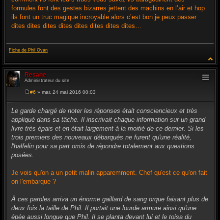
formules font des gestes bizarres jettent des machins en l’air et hop
ils font un truc magique incroyable alors c’est bon je peux passer
dites dites dites dites dites dites dites dites…
Fiche de Phil Ovan
Resane
Administrateur du site
#6
» mar. 24 mai 2016 00:03
M
e
s
Le garde chargé de noter les réponses était consciencieux et très
s
appliqué dans sa tâche. Il inscrivait chaque information sur un grand
a
g
livre très épais et en était largement à la moitié de ce dernier. Si les
e
trois premiers des nouveaux débarqués ne furent qu'une réalité,
l'halfelin pour sa part omis de répondre totalement aux questions
posées.
Je vois qu'on a un petit malin apparemment. Chef qu'est ce qu'on fait
on l'embarque ?
À ces paroles arriva un énorme gaillard de sang orque faisant plus de
deux fois la taille de Phil. Il portait une lourde armure ainsi qu'une
épée aussi longue que Phil. Il se planta devant lui et le toisa du