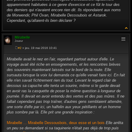
apparemment habituées à ce genre d'exercice et ce fût le tour des
des derniers qui n'avaient encore rien dit. Ils répondaient aux noms
de Morwendir, Phil Ovan, Mirabelle Dessoubois et Astarok.
Cependant, qu'allaient-ils bien déclarer ?
Mirabelle
Joueur
#2
» jeu. 19 mai 2016 10:41
M
e
s
Mirabelle avait le nez en l'air, regardant partout autour d'elle. Le
s
voyage avait été riche en enseignements, et les rencontres brèves
a
g
des souvenirs maintenant laissés sur le bord de la route. Elle
e
sursauta lorsque la voix lui demanda ce qu'elle venait faire ici. En fait
elle n'en savait fichtrement rien du tout. Levant le regard clair de
dessous sa capuche elle tenta un sourire, même si le garde devait
en avoir ras la casquette de poser la même question à longueur de
journée. Il devait en avoir entendu des vertes et des pas mûres. Il ne
fallait cependant pas trop traîner, d'autres gens semblaient attendre,
une sorte d'elfe par ici, un halfelin aux yeux pétillants et un homme
plus sombre par là. Elle prit une grande inspiration :
Mirabelle ... Mirabelle Dessousbois, deux esse et un bois
Elle arrêta
un peu se demandant si sa taquinerie n'était pas déjà de trop puis