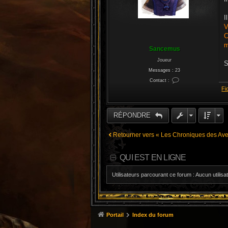
I
V
C
m
Sancemus
Joueur
S
Messages :
23
Contact :
C
Fi
o
n
t
a
c
RÉPONDRE
t
e
r
S
Retourner vers « Les Chroniques des Ave
a
n
c
e
QUI EST EN LIGNE
m
u
s
Utilisateurs parcourant ce forum : Aucun utilisat
Portail
Index du forum