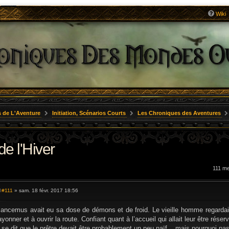
Wiki
 de L'Aventure
Initiation, Scénarios Courts
Les Chroniques des Aventures
de l'Hiver
111 m
#111
» sam. 18 févr. 2017 18:56
M
e
s
ancemus avait eu sa dose de démons et de froid. Le vieille homme regardait l
s
ayonner et à ouvrir la route. Confiant quant à l’accueil qui allait leur être rés
a
g
l se dit que le prêtre devait être probablement un peu naïf... mais pourquoi pas