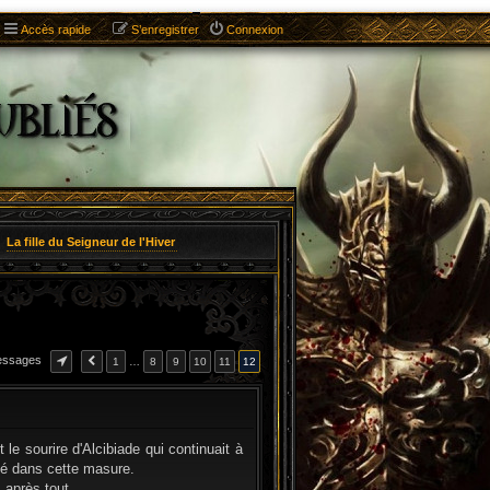
Accès rapide
S’enregistrer
Connexion
La fille du Seigneur de l'Hiver
essages
1
…
8
9
10
11
12
CITATION
e sourire d'Alcibiade qui continuait à
ervé dans cette masure.
 après tout.