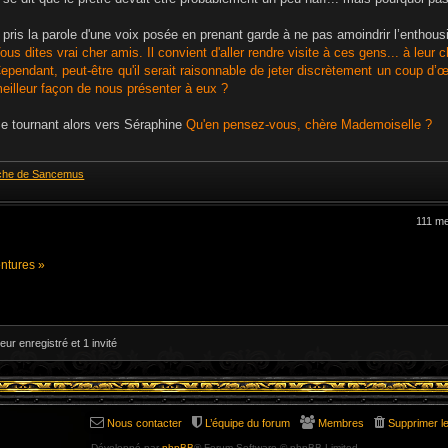
e
l pris la parole d'une voix posée en prenant garde à ne pas amoindrir l’enth
ous dites vrai cher amis. Il convient d'aller rendre visite à ces gens... à leur
ependant, peut-être qu'il serait raisonnable de jeter discrètement un coup d’œi
eilleur façon de nous présenter à eux ?
e tournant alors vers Séraphine
Qu'en pensez-vous, chère Mademoiselle ?
che de Sancemus
111 m
ntures »
eur enregistré et 1 invité
Nous contacter
L’équipe du forum
Membres
Supprimer l
Développé par
phpBB
® Forum Software © phpBB Limited