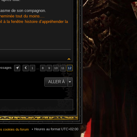
ousiasme de son compagnon.
 cheminée tout du moins....
l à la fenêtre histoire d’appréhender la
essages
1
…
8
9
10
11
12
ALLER À
Heures au format
UTC+02:00
es cookies du forum