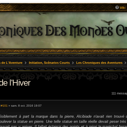
Wiki
 de L'Aventure
Initiation, Scénarios Courts
Les Chroniques des Aventures
de l'Hiver
111 messa
#101
» sam. 8 oct. 2016 19:07
M
e
s
isiblement à part la marque dans la pierre, Alcibiade n'avait rien trouv
s
oulever la statue en pierre. Une telle statue en taille réelle devait peser t
a
g
ouvait pas y arriver. Il fallait éclaircir des points et à priori le maréchal fer