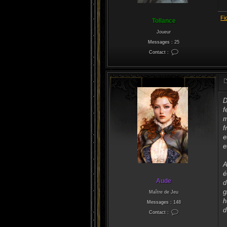
Fi
Tollance
Joueur
Messages :
25
Contact :
C
o
n
t
a
c
t
e
r
D
T
f
o
l
m
l
a
f
n
c
e
e
e
A
é
Aude
d
g
Maître de Jeu
h
Messages :
148
d
Contact :
C
o