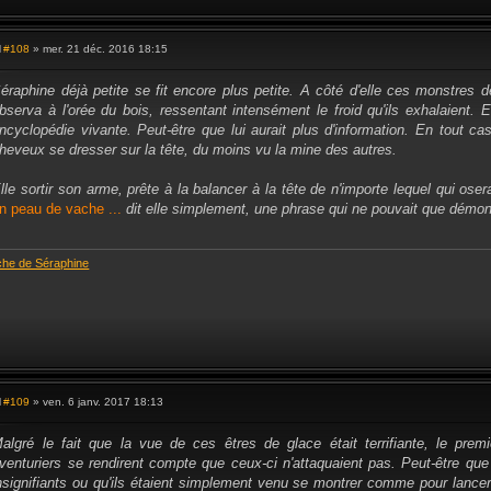
#108
» mer. 21 déc. 2016 18:15
M
e
s
éraphine déjà petite se fit encore plus petite. A côté d'elle ces monstres
s
bserva à l'orée du bois, ressentant intensément le froid qu'ils exhalaient. E
a
g
ncyclopédie vivante. Peut-être que lui aurait plus d'information. En tout cas,
e
heveux se dresser sur la tête, du moins vu la mine des autres.
lle sortir son arme, prête à la balancer à la tête de n'importe lequel qui osera
n peau de vache ...
dit elle simplement, une phrase qui ne pouvait que démon
che de Séraphine
#109
» ven. 6 janv. 2017 18:13
M
e
s
algré le fait que la vue de ces êtres de glace était terrifiante, le pre
s
venturiers se rendirent compte que ceux-ci n'attaquaient pas. Peut-être que
a
g
nsignifiants ou qu'ils étaient simplement venu se montrer comme pour lancer
e