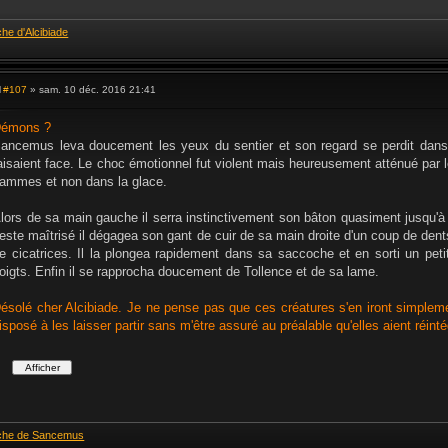
che d'Alcibiade
#107
» sam. 10 déc. 2016 21:41
M
e
s
émons ?
s
ancemus leva doucement les yeux du sentier et son regard se perdit dans le
a
g
aisaient face. Le choc émotionnel fut violent mais heureusement atténué par l
e
lammes et non dans la glace.
lors de sa main gauche il serra instinctivement son bâton quasiment jusqu'à l
este maîtrisé il dégagea son gant de cuir de sa main droite d'un coup de dent
e cicatrices. Il la plongea rapidement dans sa saccoche et en sorti un peti
oigts. Enfin il se rapprocha doucement de Tollence et de sa lame.
ésolé cher Alcibiade. Je ne pense pas que ces créatures s'en iront simple
isposé à les laisser partir sans m'être assuré au préalable qu'elles aient réint
che de Sancemus