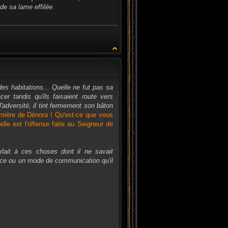
 de sa lame effilée.
CITATION
es habitations... Quelle ne fut pas sa
er tandis qu'ils faisaient route vers
'adversité, il tint fermement son bâton
lumière de Dénora ! Qu'est-ce que vous
le est l'offense faite au Seigneur de
arlait à ces choses dont il ne savait
ence ou un mode de communication qu'il