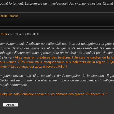
outait fortement. La première qui manifesterait des intentions hostiles tâterait
che de Tollance
#106
» dim. 20 nov. 2016 23:38
M
e
s
ien évidemment, Alcibiade ne s'attendait pas à un tel désagrément si près d
s
urprise de voir ces monstres et le danger qu'ils représentaient les menac
a
g
'auberge ! Encore une rude épreuve pour sa foi. Mais ne reculant pas devant l
e
t s'écria
-
Allez vous en créatures des ténèbres ! Je suis le gardien de la 
ous voulez ? Pourquoi vous attaquez-vous aux habitants de la région ? Quel
'Hiver ? Est-ce vous qui avez enlevé sa Fille ?
e jeune novice était bien conscient de l'incongruité de la situation. Il p
bsolument rien, ni même si elles avaient une once de conscience, d'intellig
ouvait comprendre...
uelqu'un sait-il quelque chose sur les démons des glaces ? Sancemus ?