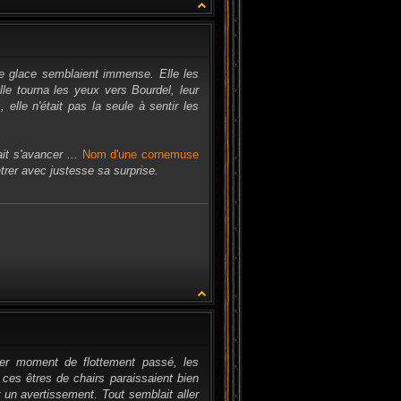
CITATION
 de glace semblaient immense. Elle les
lle tourna les yeux vers Bourdel, leur
 elle n'était pas la seule à sentir les
it s'avancer ...
Nom d'une cornemuse
trer avec justesse sa surprise.
CITATION
mier moment de flottement passé, les
 ces êtres de chairs paraissaient bien
 un avertissement. Tout semblait aller