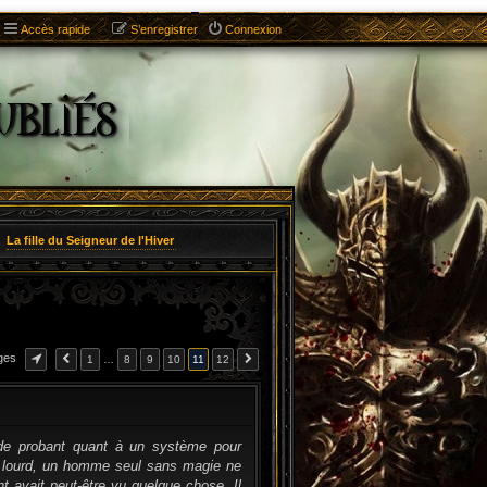
Accès rapide
S’enregistrer
Connexion
La fille du Seigneur de l'Hiver
ges
1
…
8
9
10
11
12
CITATION
é de probant quant à un système pour
rès lourd, un homme seul sans magie ne
rant avait peut-être vu quelque chose. Il