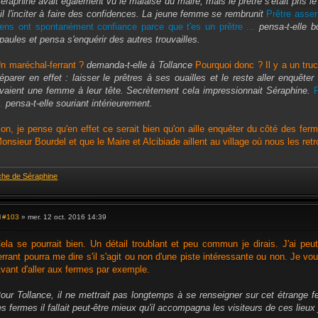
éraphine avait également vu le malaise du maire, mais le prêtre s'était pris le
s
-il l'inciter à faire des confidences. La jeune femme se rembrunit
Prêtre asser
a
g
ens ont spontanément confiance parce que t'es un prêtre ...
pensa-t-elle b
e
paules et pensa s'enquérir des autres trouvailles.
n maréchal-ferrant ?
demanda-t-elle à Tollance
Pourquoi donc ? Il y a un tru
éparer en effet : laisser le prêtres à ses ouailles et le reste aller enquête
vaient une femme à leur tête. Secrètement cela impressionnait Séraphine.
F
..
pensa-t-elle souriant intérieurement.
on, je pense qu'en effet ce serait bien qu'on aille enquêter du côté des fer
onsieur Bourdel et que le Maire et Alcibiade aillent au village où nous les ret
che de Séraphine
#103
» mer. 12 oct. 2016 14:39
M
e
s
ela se pourrait bien. Un détail troublant et peu commun je dirais. J'ai peu
s
errant pourra me dire s'il s'agit ou non d'une piste intéressante ou non. Je vo
a
g
vant d'aller aux fermes par exemple.
e
our Tollance, il ne mettrait pas longtemps à se renseigner sur cet étrange fer
es fermes il fallait peut-être mieux qu'il accompagna les visiteurs de ces lieux