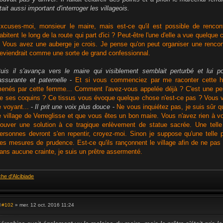
e
tait aussi important d'interroger les villageois.
xcuses-moi, monsieur le maire, mais est-ce qu'il est possible de rencont
abitent le long de la route qui part d'ici ? Peut-être l'une d'elle a vue quelque
 Vous avez une auberge je crois. Je pense qu'on peut organiser une rencont
eviendrait comme une sorte de grand confessionnal.
uis il s'avança vers le maire qui visiblement semblait perturbé et lui p
assurante et paternelle
-
Et si vous commenciez par me raconter cette hi
enés par cette femme... Comment l'avez-vous appelée déjà ? C'est une perso
e ses coquins ? Ce tissus vous évoque quelque chose n'est-ce pas ? Vous vo
e voyant...
-
Il prit une voix plus douce
-
Ne vous inquiétez pas, je suis sûr 
e village de Verreglisse et que vous êtes un bon maire. Vous n'avez rien à
rouver une solution à ce tragique enlèvement de statue sacrée. Une tell
ersonnes devront s'en repentir, croyez-moi. Sinon je suppose qu'une telle
es mesures de prudence. Est-ce qu'ils rançonnent le village afin de ne pas
ans aucune crainte, je suis un prêtre assermenté.
che d'Alcibiade
#102
» mer. 12 oct. 2016 11:24
M
e
s