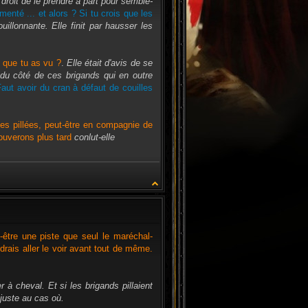
 droit de le prendre à part pour semble-
menté ... et alors ? Si tu crois que les
ouillonnante. Elle finit par hausser les
c que tu as vu ?
.
Elle était d'avis de se
r du côté de ces brigands qui en outre
aut avoir du cran à défaut de couilles
mes pillées, peut-être en compagnie de
rouverons plus tard
conlut-elle
CITATION
t-être une piste que seul le maréchal-
udrais aller le voir avant tout de même.
 à cheval. Et si les brigands pillaient
 juste au cas où.