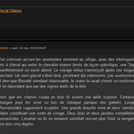
che de Tollance
#104
» sam. 12 nov. 2016 09:07
M
e
s
'un commun accord les aventuriers revinrent au village, avec des interrogati
s
ers à cheval qui selon le chevalier étaient ferrés de façon spécifique, une "ba
a
g
anifestement un socle abimé. Le voyage retour s'annonçait après ces longues
e
raicheur. Un vent glacial s'était levé, pénétrant les vêtements. Les aventurie
t bien que Bourdel semblait intarissable, le maire lui avait choisit un mutis
t ne répondant que par des signes brefs de la tête.
lors que les chemin coupa un bois ils eurent une belle surprise. Certain
tranges pour les avoir vu lors de l'attaque panique des gobelin. Longu
'humanoïdes vaguement sculptés. Une grande bouche noire et deux sembla
labre constituait une sorte de visage. Deux bras et deux jambes complétaie
umanoïdes. L'endroit où ils se tenaient semblait encore plus froid, la temp
'un bon cinq degrés.