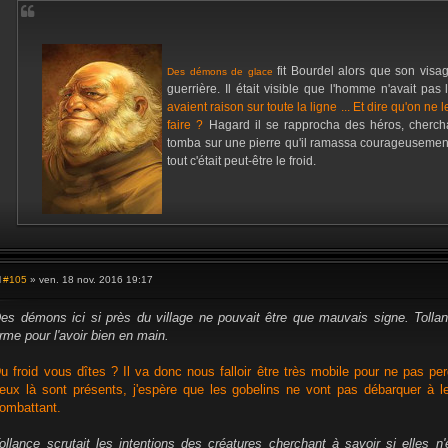
fit Bourdel alors que son visag
Des démons de glace
guerrière. Il était visible que l'homme n'avait pa
avaient raison sur toute la ligne ... Et dire qu'on ne
faire ?
Hagard il se rapprocha des héros, cherch
tomba sur une pierre qu'il ramassa courageusement
tout c'était peut-être le froid.
#105
» ven. 18 nov. 2016 19:17
M
e
s
es démons ici si près du village ne pouvait être que mauvais signe. Toll
s
rme pour l'avoir bien en main.
a
g
e
u froid vous dîtes ? Il va donc nous falloir être très mobile pour ne pas per
eux là sont présents, j'espère que les gobelins ne vont pas débarquer à le
ombattant.
ollance scrutait les intentions des créatures cherchant à savoir si elles n'é