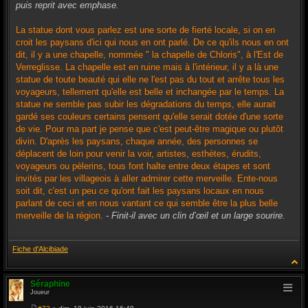
puis reprit avec emphase.
La statue dont vous parlez est une sorte de fierté locale, si on en
croit les paysans d'ici qui nous en ont parlé. De ce qu'ils nous en ont
dit, il y a une chapelle, nommée " la chapelle de Chloris", à l'Est de
Verreglisse. La chapelle est en ruine mais à l'intérieur, il y a là une
statue de toute beauté qui elle ne l'est pas du tout et arrête tous les
voyageurs, tellement qu'elle est belle et inchangée par le temps. La
statue ne semble pas subir les dégradations du temps, elle aurait
gardé ses couleurs certains pensent qu'elle serait dotée d'une sorte
de vie. Pour ma part je pense que c'est peut-être magique ou plutôt
divin. D'après les paysans, chaque année, des personnes se
déplacent de loin pour venir la voir, artistes, esthètes, érudits,
voyageurs ou pèlerins, tous font halte entre deux étapes et sont
invités par les villageois à aller admirer cette merveille. Ente-nous
soit dit, c'est un peu ce qu'ont fait les paysans locaux en nous
parlant de ceci et en nous vantant ce qui semble être la plus belle
merveille de la région.
- Finit-il avec un clin d’œil et un large sourire.
Fiche d'Alcibiade
Séraphine
Joueur