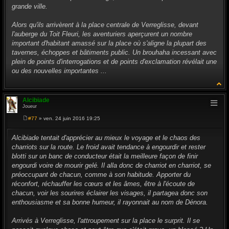
grande ville.
Alors qu'ils arrivèrent à la place centrale de Verreglisse, devant
l'auberge du Toit Fleuri, les aventuriers aperçurent un nombre
important d'habitant amassé sur la place où s'aligne la plupart des
tavernes, échoppes et bâtiments public. Un brouhaha incessant avec
plein de points d'interrogations et de points d'exclamation révélait une
ou des nouvelles importantes ...
Alcibiade
Joueur
#77
» ven. 24 juin 2016 19:25
M
e
s
Alcibiade tentait d'apprécier au mieux le voyage et le chaos des
s
charriots sur la route. Le froid avait tendance à engourdir et rester
a
g
blotti sur un banc de conducteur était la meilleure façon de finir
e
engourdi voire de mourir gelé. Il alla donc de charriot en charriot, se
préoccupant de chacun, comme à son habitude. Apporter du
réconfort, réchauffer les cœurs et les âmes, être à l'écoute de
chacun, voir les sourires éclairer les visages, il partagea donc son
enthousiasme et sa bonne humeur, il rayonnait au nom de Dénora.
Arrivés à Verreglisse, l'attroupement sur la place le surprit. Il se