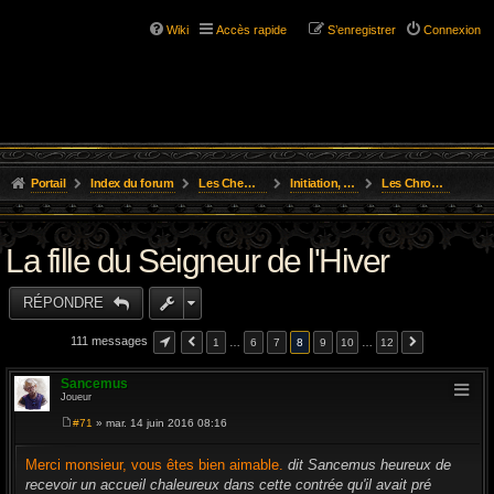
Wiki
Accès rapide
S’enregistrer
Connexion
Portail
Index du forum
Les Chemins de L'Aventure
Initiation, Scénarios Courts
Les Chroniques des Aventures
La fille du Seigneur de l'Hiver
RÉPONDRE
111 messages
1
…
6
7
8
9
10
…
12
Sancemus
Joueur
#71
» mar. 14 juin 2016 08:16
M
e
s
Merci monsieur, vous êtes bien aimable.
dit Sancemus heureux de
s
recevoir un accueil chaleureux dans cette contrée qu'il avait pré
a