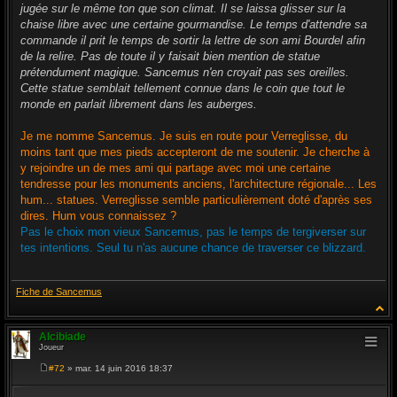
g
jugée sur le même ton que son climat. Il se laissa glisser sur la
e
chaise libre avec une certaine gourmandise. Le temps d'attendre sa
commande il prit le temps de sortir la lettre de son ami Bourdel afin
de la relire. Pas de toute il y faisait bien mention de statue
prétendument magique. Sancemus n'en croyait pas ses oreilles.
Cette statue semblait tellement connue dans le coin que tout le
monde en parlait librement dans les auberges.
Je me nomme Sancemus. Je suis en route pour Verreglisse, du
moins tant que mes pieds accepteront de me soutenir. Je cherche à
y rejoindre un de mes ami qui partage avec moi une certaine
tendresse pour les monuments anciens, l'architecture régionale... Les
hum... statues. Verreglisse semble particulièrement doté d'après ses
dires. Hum vous connaissez ?
Pas le choix mon vieux Sancemus, pas le temps de tergiverser sur
tes intentions. Seul tu n'as aucune chance de traverser ce blizzard.
Fiche de Sancemus
Alcibiade
Joueur
#72
» mar. 14 juin 2016 18:37
M
e