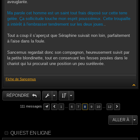
aveuglante.
Ma parole cet homme est un saint tout frais déposé sur cette terre
gelée. Ça sollicitude touche mon esprit poussiéreux. Cette troupaille
à intérêt à l'embrasser tendrement sur les deux joues.
.
Tout a coup il s’aperçut que Séraphine suivait non loin, parfaitement
à l'aise dans la foule.
Sancemus regardait donc son compagnon, heureusement suivit par
la petite blondinette, tout en conservant les fesses posées dans le
chariot qui lui procurait une position un peu surélevée.
Fiche de Sancemus
RÉPONDRE
111 messages
1
…
6
7
8
9
10
…
12
ALLER À
QUI EST EN LIGNE