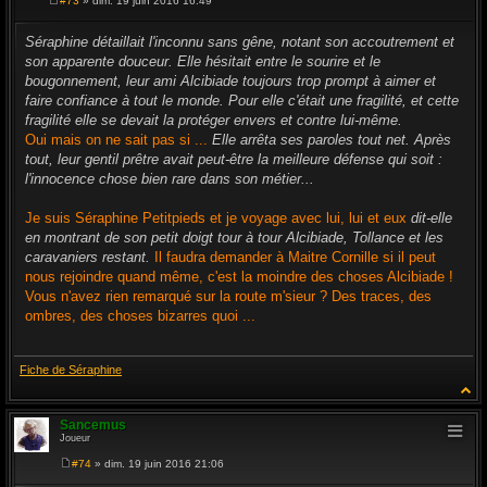
#73
» dim. 19 juin 2016 16:49
M
e
s
Séraphine détaillait l'inconnu sans gêne, notant son accoutrement et
s
son apparente douceur. Elle hésitait entre le sourire et le
a
g
bougonnement, leur ami Alcibiade toujours trop prompt à aimer et
e
faire confiance à tout le monde. Pour elle c'était une fragilité, et cette
fragilité elle se devait la protéger envers et contre lui-même.
Oui mais on ne sait pas si ...
Elle arrêta ses paroles tout net. Après
tout, leur gentil prêtre avait peut-être la meilleure défense qui soit :
l'innocence chose bien rare dans son métier...
Je suis Séraphine Petitpieds et je voyage avec lui, lui et eux
dit-elle
en montrant de son petit doigt tour à tour Alcibiade, Tollance et les
caravaniers restant.
Il faudra demander à Maitre Cornille si il peut
nous rejoindre quand même, c'est la moindre des choses Alcibiade !
Vous n'avez rien remarqué sur la route m'sieur ? Des traces, des
ombres, des choses bizarres quoi ...
Fiche de Séraphine
Sancemus
Joueur
#74
» dim. 19 juin 2016 21:06
M
e