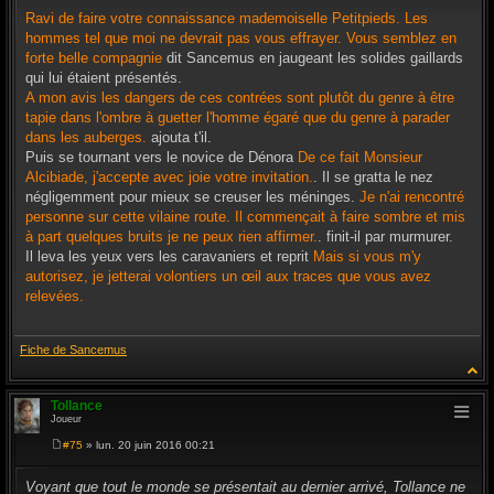
s
Ravi de faire votre connaissance mademoiselle Petitpieds. Les
s
hommes tel que moi ne devrait pas vous effrayer. Vous semblez en
a
g
forte belle compagnie
dit Sancemus en jaugeant les solides gaillards
e
qui lui étaient présentés.
A mon avis les dangers de ces contrées sont plutôt du genre à être
tapie dans l'ombre à guetter l'homme égaré que du genre à parader
dans les auberges.
ajouta t'il.
Puis se tournant vers le novice de Dénora
De ce fait Monsieur
Alcibiade, j'accepte avec joie votre invitation.
. Il se gratta le nez
négligemment pour mieux se creuser les méninges.
Je n'ai rencontré
personne sur cette vilaine route. Il commençait à faire sombre et mis
à part quelques bruits je ne peux rien affirmer.
. finit-il par murmurer.
Il leva les yeux vers les caravaniers et reprit
Mais si vous m'y
autorisez, je jetterai volontiers un œil aux traces que vous avez
relevées.
Fiche de Sancemus
Tollance
Joueur
#75
» lun. 20 juin 2016 00:21
M
e
s
Voyant que tout le monde se présentait au dernier arrivé, Tollance ne