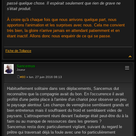
passé quelque chose. Il espérait seulement que rien de grave ne
s'était produit.
À croire qu'à chaque fois que nous arrivons quelque part, nous
apportons l'animation et les surprises avec nous. Cela me convient
très bien, la gloire n'arrive jamais en attendant patiemment et en
étant inactif. Allons donc nous enquérir de ce qui se passe.
Fiche de Tollance
Sancemus
Joueur
#80
» lun. 27 juin 2016 08:13
M
e
s
Habituellement solitaire dans ses déplacements, Sancemus dut
s
reconnaître que la compagnie avait du bon. En l'occurrence il avait
a
g
profité d'une petite place à l'arrière d'un chariot pour observer un peu
e
le paysage alentour. Les champs de verreglisse semblaient grands et
bien entretenus mais il souffraient du froid et semblaient vides de
paysans. L'attroupement réuni devant l'auberge était peut-être du à la
faim ou au manque de ressources dans les greniers ?
Sancemus resta donc particuliement vigilant, suivant du regard le
prêtre qui traversait déjà la foule avec une foi particulièrement