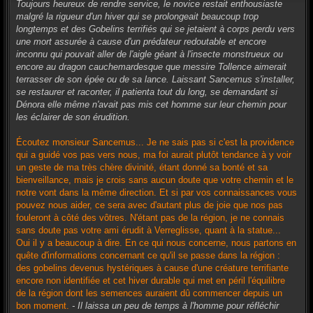
s
Toujours heureux de rendre service, le novice restait enthousiaste
s
malgré la rigueur d'un hiver qui se prolongeait beaucoup trop
a
g
longtemps et des Gobelins terrifiés qui se jetaient à corps perdu vers
e
une mort assurée à cause d'un prédateur redoutable et encore
inconnu qui pouvait aller de l'aigle géant à l'insecte monstrueux ou
encore au dragon cauchemardesque que messire Tollence aimerait
terrasser de son épée ou de sa lance. Laissant Sancemus s'installer,
se restaurer et raconter, il patienta tout du long, se demandant si
Dénora elle même n'avait pas mis cet homme sur leur chemin pour
les éclairer de son érudition.
Écoutez monsieur Sancemus... Je ne sais pas si c'est la providence
qui a guidé vos pas vers nous, ma foi aurait plutôt tendance à y voir
un geste de ma très chère divinité, étant donné sa bonté et sa
bienveillance, mais je crois sans aucun doute que votre chemin et le
notre vont dans la même direction. Et si par vos connaissances vous
pouvez nous aider, ce sera avec d'autant plus de joie que nos pas
fouleront à côté des vôtres. N'étant pas de la région, je ne connais
sans doute pas votre ami érudit à Verreglisse, quant à la statue...
Oui il y a beaucoup à dire. En ce qui nous concerne, nous partons en
quête d'informations concernant ce qu'il se passe dans la région :
des gobelins devenus hystériques à cause d'une créature terrifiante
encore non identifiée et cet hiver durable qui met en péril l'équilibre
de la région dont les semences auraient dû commencer depuis un
bon moment.
- Il laissa un peu de temps à l'homme pour réfléchir