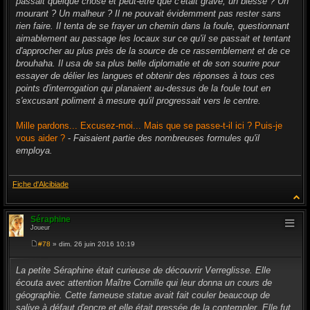
passait quelque chose et peut-être que c'était grave, un blessé ? Un
mourant ? Un malheur ? Il ne pouvait évidemment pas rester sans
rien faire. Il tenta de se frayer un chemin dans la foule, questionnant
aimablement au passage les locaux sur ce qu'il se passait et tentant
d'approcher au plus près de la source de ce rassemblement et de ce
brouhaha. Il usa de sa plus belle diplomatie et de son sourire pour
essayer de délier les langues et obtenir des réponses à tous ces
points d'interrogation qui planaient au-dessus de la foule tout en
s'excusant poliment à mesure qu'il progressait vers le centre.
Mille pardons... Excusez-moi... Mais que se passe-t-il ici ? Puis-je
vous aider ?
-
Faisaient partie des nombreuses formules qu'il
employa.
Fiche d'Alcibiade
Séraphine
Joueur
#78
» dim. 26 juin 2016 10:19
M
e
s
La petite Séraphine était curieuse de découvrir Verreglisse. Elle
s
écouta avec attention Maître Cornille qui leur donna un cours de
a
g
géographie. Cette fameuse statue avait fait couler beaucoup de
e
salive à défaut d'encre et elle était pressée de la contempler. Elle fut