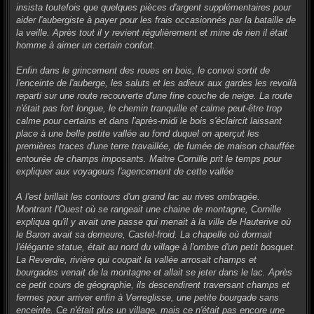
insista toutefois que quelques pièces d'argent supplémentaires pour
aider l'aubergiste à payer pour les frais occasionnés par la bataille de
la veille. Après tout il y revient régulièrement et mine de rien il était
homme à aimer un certain confort.
Enfin dans le grincement des roues en bois, le convoi sortit de
l'enceinte de l'auberge, les saluts et les adieux aux gardes les revoilà
reparti sur une route recouverte d'une fine couche de neige. La route
n'était pas fort longue, le chemin tranquille et calme peut-être trop
calme pour certains et dans l'après-midi le bois s'éclaircit laissant
place à une belle petite vallée au fond duquel on aperçut les
premières traces d'une terre travaillée, de fumée de maison chauffée
entourée de champs imposants. Maitre Cornille prit le temps pour
expliquer aux voyageurs l'agencement de cette vallée
A l'est brillait les contours d'un grand lac au rives ombragée.
Montrant l'Ouest où se rangeait une chaine de montagne, Cornille
expliqua qu'il y avait une passe qui menait à la ville de Hauterive où
le Baron avait sa demeure, Castel-froid. La chapelle où dormait
l'élégante statue, était au nord du village à l'ombre d'un petit bosquet.
La Reverdie, rivière qui coupait la vallée arrosait champs et
bourgades venait de la montagne et allait se jeter dans le lac. Après
ce petit cours de géographie, ils descendirent traversant champs et
fermes pour arriver enfin à Verreglisse, une petite bourgade sans
enceinte. Ce n'était plus un village, mais ce n'était pas encore une