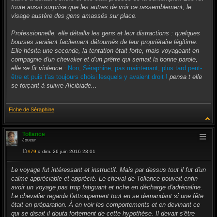
toute aussi surprise que les autres de voir ce rassemblement, le
visage austère des gens amassés sur place.
Professionnelle, elle détailla les gens et leur distractions : quelques
bourses seraient facilement détournés de leur propriétaire légitime.
Elle hésita une seconde, la tentation était forte, mais voyageant en
compagnie d'un chevalier et d'un prêtre qui semait la bonne parole,
elle se fit violence :
Non, Séraphine, pas maintenant, plus tard peut-
être et puis t'as toujours choisi lesquels y avaient droit !
pensa t elle
se forçant à suivre Alcibiade...
Fiche de Séraphine
Tollance
Joueur
#79
» dim. 26 juin 2016 23:01
M
e
s
Le voyage fut intéressant et instructif. Mais par dessus tout il fut d'un
s
calme appréciable et apprécié. Le cheval de Tollance pouvait enfin
a
g
avoir un voyage pas trop fatiguant et riche en décharge d'adrénaline.
e
Le chevalier regarda l'attroupement tout en se demandant si une fête
était en préparation. À en voir les comportements et en devinant ce
qui se disait il douta fortement de cette hypothèse. Il devait s'être