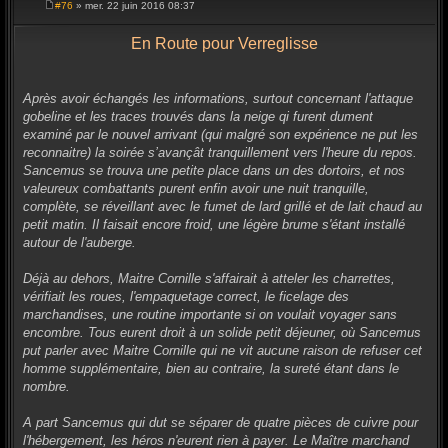
#76
» mer. 22 juin 2016 08:37
M
e
s
En Route pour Verreglisse
s
a
g
e
Après avoir échangés les informations, surtout concernant l'attaque
gobeline et les traces trouvés dans la neige qi furent dument
examiné par le nouvel arrivant (qui malgré son expérience ne put les
reconnaitre) la soirée s’avançât tranquillement vers l'heure du repos.
Sancemus se trouva une petite place dans un des dortoirs, et nos
valeureux combattants purent enfin avoir une nuit tranquille,
complète, se réveillant avec le fumet de lard grillé et de lait chaud au
petit matin. Il faisait encore froid, une légère brume s'étant installé
autour de l'auberge.
Déjà au dehors, Maitre Cornille s'affairait à atteler les charrettes,
vérifiait les roues, l'empaquetage correct, le ficelage des
marchandises, une routine importante si on voulait voyager sans
encombre. Tous eurent droit à un solide petit déjeuner, où Sancemus
put parler avec Maitre Cornille qui ne vit aucune raison de refuser cet
homme supplémentaire, bien au contraire, la sureté étant dans le
nombre.
A part Sancemus qui dut se séparer de quatre pièces de cuivre pour
l'hébergement, les héros n'eurent rien à payer. Le Maître marchand