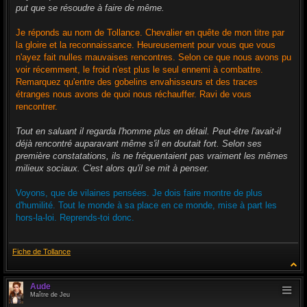
s
put que se résoudre à faire de même.
a
g
e
Je réponds au nom de Tollance. Chevalier en quête de mon titre par
la gloire et la reconnaissance. Heureusement pour vous que vous
n'ayez fait nulles mauvaises rencontres. Selon ce que nous avons pu
voir récemment, le froid n'est plus le seul ennemi à combattre.
Remarquez qu'entre des gobelins envahisseurs et des traces
étranges nous avons de quoi nous réchauffer. Ravi de vous
rencontrer.
Tout en saluant il regarda l'homme plus en détail. Peut-être l'avait-il
déjà rencontré auparavant même s'il en doutait fort. Selon ses
première constatations, ils ne fréquentaient pas vraiment les mêmes
milieux sociaux. C'est alors qu'il se mit à penser.
Voyons, que de vilaines pensées. Je dois faire montre de plus
d'humilité. Tout le monde à sa place en ce monde, mise à part les
hors-la-loi. Reprends-toi donc.
Fiche de Tollance
Aude
Maître de Jeu