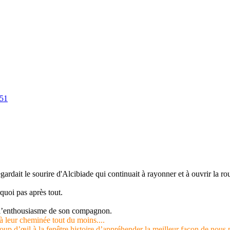
=51
ait le sourire d'Alcibiade qui continuait à rayonner et à ouvrir la route
rquoi pas après tout.
ir l’enthousiasme de son compagnon.
. à leur cheminée tout du moins....
coup d’œil à la fenêtre histoire d’appréhender la meilleur façon de nous 