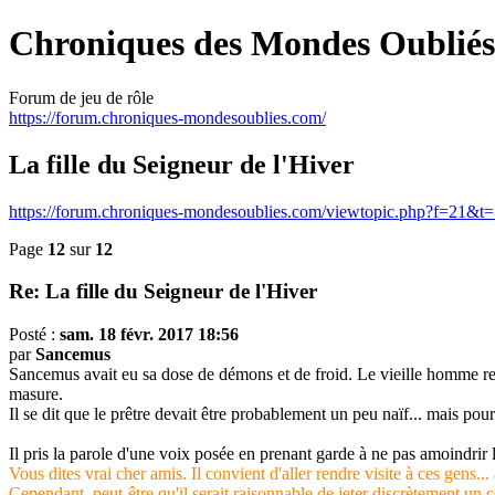
Chroniques des Mondes Oubliés
Forum de jeu de rôle
https://forum.chroniques-mondesoublies.com/
La fille du Seigneur de l'Hiver
https://forum.chroniques-mondesoublies.com/viewtopic.php?f=21&t
Page
12
sur
12
Re: La fille du Seigneur de l'Hiver
Posté :
sam. 18 févr. 2017 18:56
par
Sancemus
Sancemus avait eu sa dose de démons et de froid. Le vieille homme regard
masure.
Il se dit que le prêtre devait être probablement un peu naïf... mais pou
Il pris la parole d'une voix posée en prenant garde à ne pas amoindr
Vous dites vrai cher amis. Il convient d'aller rendre visite à ces gens..
Cependant, peut-être qu'il serait raisonnable de jeter discrètement un 