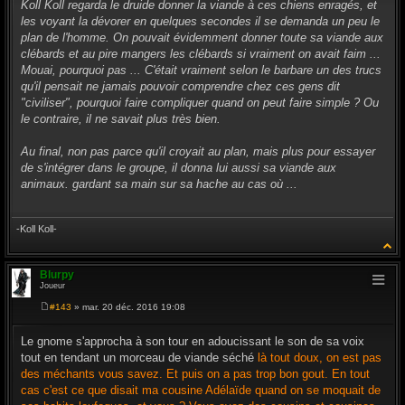
s
Koll Koll regarda le druide donner la viande à ces chiens enragés, et
s
les voyant la dévorer en quelques secondes il se demanda un peu le
a
g
plan de l'homme. On pouvait évidemment donner toute sa viande aux
e
clébards et au pire mangers les clébards si vraiment on avait faim ...
Mouai, pourquoi pas ... C'était vraiment selon le barbare un des trucs
qu'il pensait ne jamais pouvoir comprendre chez ces gens dit
"civiliser", pourquoi faire compliquer quand on peut faire simple ? Ou
le contraire, il ne savait plus très bien.
Au final, non pas parce qu'il croyait au plan, mais plus pour essayer
de s'intégrer dans le groupe, il donna lui aussi sa viande aux
animaux. gardant sa main sur sa hache au cas où ...
-Koll Koll-
Blurpy
Joueur
#143
» mar. 20 déc. 2016 19:08
M
e
s
Le gnome s'approcha à son tour en adoucissant le son de sa voix
s
tout en tendant un morceau de viande séché
là tout doux, on est pas
a
g
des méchants vous savez. Et puis on a pas trop bon gout. En tout
e
cas c'est ce que disait ma cousine Adélaïde quand on se moquait de