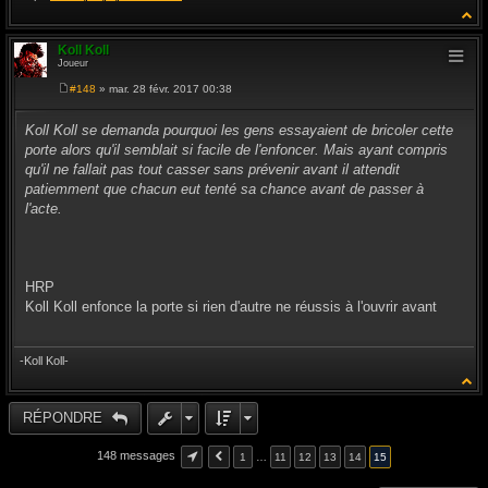
Koll Koll
Joueur
#148
» mar. 28 févr. 2017 00:38
M
e
s
Koll Koll se demanda pourquoi les gens essayaient de bricoler cette
s
porte alors qu'il semblait si facile de l'enfoncer. Mais ayant compris
a
g
qu'il ne fallait pas tout casser sans prévenir avant il attendit
e
patiemment que chacun eut tenté sa chance avant de passer à
l'acte.
HRP
Koll Koll enfonce la porte si rien d'autre ne réussis à l'ouvrir avant
-Koll Koll-
RÉPONDRE
148 messages
1
…
11
12
13
14
15