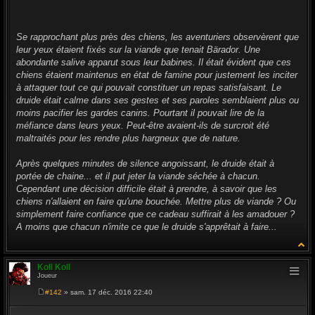
g
e
Se rapprochant plus près des chiens, les aventuriers observèrent que
leur yeux étaient fixés sur la viande que tenait Bärador. Une
abondante salive apparut sous leur babines. Il était évident que ces
chiens étaient maintenus en état de famine pour justement les inciter
à attaquer tout ce qui pouvait constituer un repas satisfaisant. Le
druide était calme dans ses gestes et ses paroles semblaient plus ou
moins pacifier les gardes canins. Pourtant il pouvait lire de la
méfiance dans leurs yeux. Peut-être avaient-ils de surcroit été
maltraités pour les rendre plus hargneux que de nature.
Après quelques minutes de silence angoissant, le druide était à
portée de chaine... et il put jeter la viande séchée à chacun.
Cependant une décision difficile était à prendre, à savoir que les
chiens n'allaient en faire qu'une bouchée. Mettre plus de viande ? Ou
simplement faire confiance que ce cadeau suffirait à les amadouer ?
A moins que chacun n'imite ce que le druide s'apprêtait à faire...
Koll Koll
Joueur
#142
» sam. 17 déc. 2016 22:40
M
e