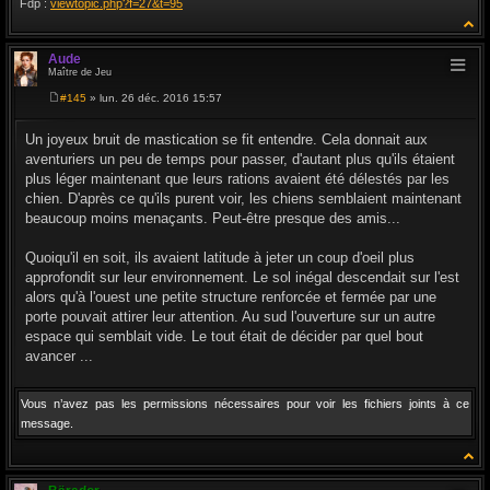
Fdp :
viewtopic.php?f=27&t=95
Aude
Maître de Jeu
#145
» lun. 26 déc. 2016 15:57
M
e
s
Un joyeux bruit de mastication se fit entendre. Cela donnait aux
s
aventuriers un peu de temps pour passer, d'autant plus qu'ils étaient
a
g
plus léger maintenant que leurs rations avaient été délestés par les
e
chien. D'après ce qu'ils purent voir, les chiens semblaient maintenant
beaucoup moins menaçants. Peut-être presque des amis...
Quoiqu'il en soit, ils avaient latitude à jeter un coup d'oeil plus
approfondit sur leur environnement. Le sol inégal descendait sur l'est
alors qu'à l'ouest une petite structure renforcée et fermée par une
porte pouvait attirer leur attention. Au sud l'ouverture sur un autre
espace qui semblait vide. Le tout était de décider par quel bout
avancer ...
Vous n’avez pas les permissions nécessaires pour voir les fichiers joints à ce
message.