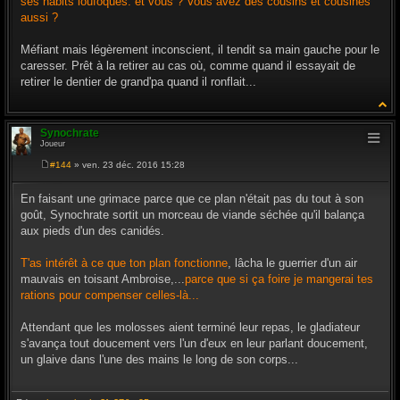
ses habits loufoques. et vous ? Vous avez des cousins et cousines
aussi ?
Méfiant mais légèrement inconscient, il tendit sa main gauche pour le
caresser. Prêt à la retirer au cas où, comme quand il essayait de
retirer le dentier de grand'pa quand il ronflait...
Synochrate
Joueur
#144
» ven. 23 déc. 2016 15:28
M
e
s
En faisant une grimace parce que ce plan n'était pas du tout à son
s
goût, Synochrate sortit un morceau de viande séchée qu'il balança
a
g
aux pieds d'un des canidés.
e
T'as intérêt à ce que ton plan fonctionne
, lâcha le guerrier d'un air
mauvais en toisant Ambroise,...
parce que si ça foire je mangerai tes
rations pour compenser celles-là...
Attendant que les molosses aient terminé leur repas, le gladiateur
s'avança tout doucement vers l'un d'eux en leur parlant doucement,
un glaive dans l'une des mains le long de son corps...