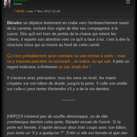
Bärador
Joueur
#146
» mar. 7 févr. 2017 11:43
M
e
s
Bärador
se déplace lentement en crabe vers l'embranchement ouest
s
de la caverne, invitant d'un signe de tête ses compagnons à le
a
g
suivre. Dès qu'il est hors de portée de la chaine qui retient les
e
chiens, il reporte son attention vers ce qu'il a face à lui, c'est à dire la
structure close qui se trouve au fond de cette cavité.
Ça n'est probablement qu'un vestiaire ou une remise à outils ; mais
on y trouvera peut-être un survivant , un indice, ou qui sait,
il jette un
regard malicieux à Ambroise
un sac empli d'or !
Il s'avance avec précaution, tous les sens en éveil, les mains
crispées sur son bâton de druide, jusqu'à la porte. Il colle son oreille
sur celle-ci pour tenter d'entendre s'il y a de la vie derrière...
-----------
[HRP]
S'il n'entend pas de souffle démoniaque, ou de râle
zombiesque derrière cette porte, Bärador essaie de l'ouvrir. Si la
porte est fermée, il tapote dessus deux trois coups avec son bâton,
puis tente un "il y a quelqu'un ?". Enfin si elle est fermée et que rien