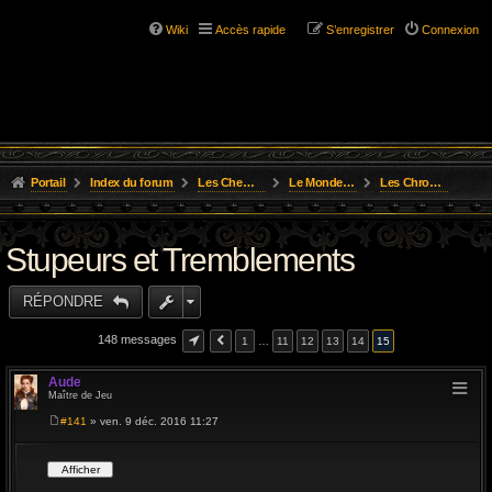
Wiki
Accès rapide
S’enregistrer
Connexion
Portail
Index du forum
Les Chemins de L'Aventure
Le Monde D'Osgild
Les Chroniques des Aventures
Stupeurs et Tremblements
RÉPONDRE
148 messages
1
…
11
12
13
14
15
Aude
Maître de Jeu
#141
» ven. 9 déc. 2016 11:27
M
e
s
s
a