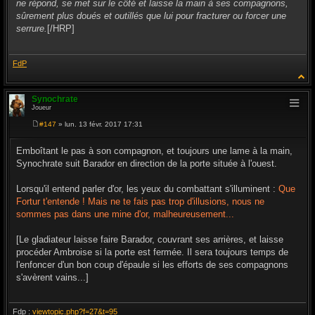
ne répond, se met sur le côté et laisse la main à ses compagnons,
sûrement plus doués et outillés que lui pour fracturer ou forcer une
serrure.
[/HRP]
FdP
Synochrate
Joueur
#147
» lun. 13 févr. 2017 17:31
M
e
s
Emboîtant le pas à son compagnon, et toujours une lame à la main,
s
Synochrate suit Barador en direction de la porte située à l'ouest.
a
g
e
Lorsqu'il entend parler d'or, les yeux du combattant s'illuminent :
Que
Fortur t'entende ! Mais ne te fais pas trop d'illusions, nous ne
sommes pas dans une mine d'or, malheureusement...
[Le gladiateur laisse faire Barador, couvrant ses arrières, et laisse
procéder Ambroise si la porte est fermée. Il sera toujours temps de
l'enfoncer d'un bon coup d'épaule si les efforts de ses compagnons
s'avèrent vains...]
Fdp :
viewtopic.php?f=27&t=95