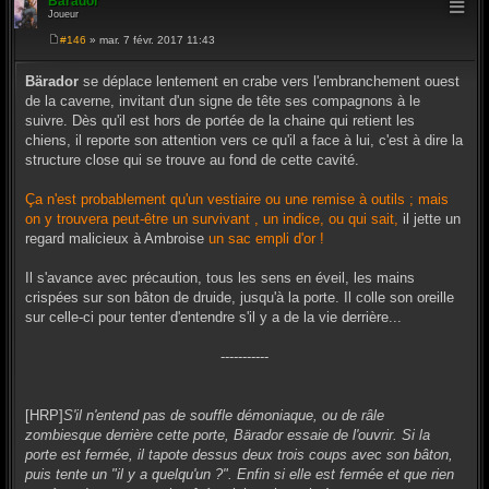
Bärador
Joueur
#146
» mar. 7 févr. 2017 11:43
M
e
s
Bärador
se déplace lentement en crabe vers l'embranchement ouest
s
de la caverne, invitant d'un signe de tête ses compagnons à le
a
g
suivre. Dès qu'il est hors de portée de la chaine qui retient les
e
chiens, il reporte son attention vers ce qu'il a face à lui, c'est à dire la
structure close qui se trouve au fond de cette cavité.
Ça n'est probablement qu'un vestiaire ou une remise à outils ; mais
on y trouvera peut-être un survivant , un indice, ou qui sait,
il jette un
regard malicieux à Ambroise
un sac empli d'or !
Il s'avance avec précaution, tous les sens en éveil, les mains
crispées sur son bâton de druide, jusqu'à la porte. Il colle son oreille
sur celle-ci pour tenter d'entendre s'il y a de la vie derrière...
-----------
[HRP]
S'il n'entend pas de souffle démoniaque, ou de râle
zombiesque derrière cette porte, Bärador essaie de l'ouvrir. Si la
porte est fermée, il tapote dessus deux trois coups avec son bâton,
puis tente un "il y a quelqu'un ?". Enfin si elle est fermée et que rien