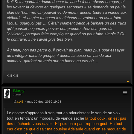
s
Koll Koll regarda le druide donner la viande à ces chiens enragés, et
s
les voyant la dévorer en quelques secondes il se demanda un peu le
a
g
plan de l'homme. On pouvait évidemment donner toute sa viande aux
e
clébards et au pire mangers les clébards si vraiment on avait faim ...
Mouai, pourquoi pas ... C'était vraiment selon le barbare un des trucs
qu'il pensait ne jamais pouvoir comprendre chez ces gens dit
"civiliser", pourquoi faire compliquer quand on peut faire simple ? Ou
le contraire, il ne savait plus très bien.
Au final, non pas parce qu'il croyait au plan, mais plus pour essayer
de s'intégrer dans le groupe, il donna lui aussi sa viande aux
animaux. gardant sa main sur sa hache au cas où ...
-Koll Koll-
Blurpy
Joueur
#143
» mar. 20 déc. 2016 19:08
M
e
s
Le gnome s'approcha à son tour en adoucissant le son de sa voix
s
tout en tendant un morceau de viande séché
là tout doux, on est pas
a
g
des méchants vous savez. Et puis on a pas trop bon gout. En tout
e
cas c'est ce que disait ma cousine Adélaïde quand on se moquait de