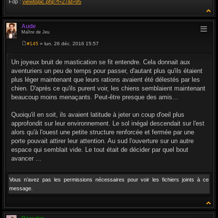
Fdp :
viewtopic.php?f=27&t=95
Aude
Maître de Jeu
#145
» lun. 26 déc. 2016 15:57
M
e
s
Un joyeux bruit de mastication se fit entendre. Cela donnait aux
s
aventuriers un peu de temps pour passer, d'autant plus qu'ils étaient
a
g
plus léger maintenant que leurs rations avaient été délestés par les
e
chien. D'après ce qu'ils purent voir, les chiens semblaient maintenant
beaucoup moins menaçants. Peut-être presque des amis...
Quoiqu'il en soit, ils avaient latitude à jeter un coup d'oeil plus
approfondit sur leur environnement. Le sol inégal descendait sur l'est
alors qu'à l'ouest une petite structure renforcée et fermée par une
porte pouvait attirer leur attention. Au sud l'ouverture sur un autre
espace qui semblait vide. Le tout était de décider par quel bout
avancer ...
Vous n’avez pas les permissions nécessaires pour voir les fichiers joints à ce
message.