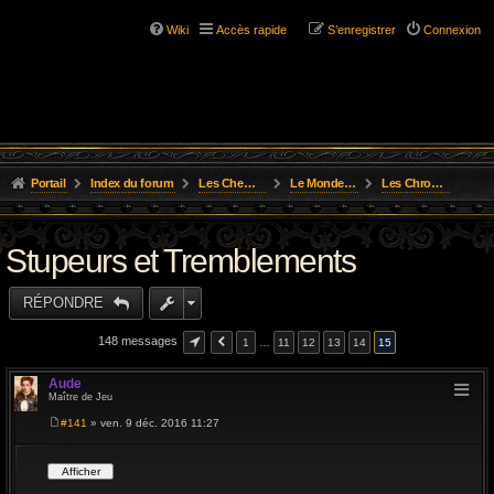
Wiki
Accès rapide
S’enregistrer
Connexion
Portail
Index du forum
Les Chemins de L'Aventure
Le Monde D'Osgild
Les Chroniques des Aventures
Stupeurs et Tremblements
RÉPONDRE
148 messages
1
…
11
12
13
14
15
Aude
Maître de Jeu
#141
» ven. 9 déc. 2016 11:27
M
e
s
s
a