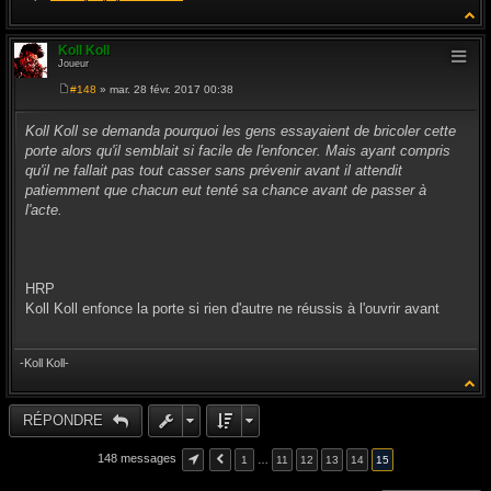
Koll Koll
Joueur
#148
» mar. 28 févr. 2017 00:38
M
e
s
Koll Koll se demanda pourquoi les gens essayaient de bricoler cette
s
porte alors qu'il semblait si facile de l'enfoncer. Mais ayant compris
a
g
qu'il ne fallait pas tout casser sans prévenir avant il attendit
e
patiemment que chacun eut tenté sa chance avant de passer à
l'acte.
HRP
Koll Koll enfonce la porte si rien d'autre ne réussis à l'ouvrir avant
-Koll Koll-
RÉPONDRE
148 messages
1
…
11
12
13
14
15