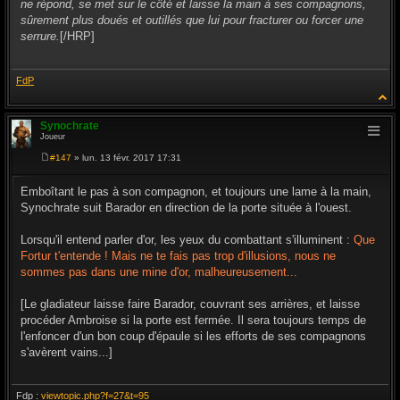
ne répond, se met sur le côté et laisse la main à ses compagnons,
sûrement plus doués et outillés que lui pour fracturer ou forcer une
serrure.
[/HRP]
FdP
Synochrate
Joueur
#147
» lun. 13 févr. 2017 17:31
M
e
s
Emboîtant le pas à son compagnon, et toujours une lame à la main,
s
Synochrate suit Barador en direction de la porte située à l'ouest.
a
g
e
Lorsqu'il entend parler d'or, les yeux du combattant s'illuminent :
Que
Fortur t'entende ! Mais ne te fais pas trop d'illusions, nous ne
sommes pas dans une mine d'or, malheureusement...
[Le gladiateur laisse faire Barador, couvrant ses arrières, et laisse
procéder Ambroise si la porte est fermée. Il sera toujours temps de
l'enfoncer d'un bon coup d'épaule si les efforts de ses compagnons
s'avèrent vains...]
Fdp :
viewtopic.php?f=27&t=95