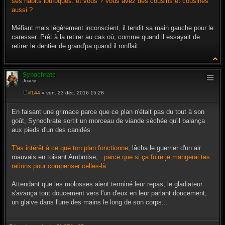
ses habits loufoques. et vous ? Vous avez des cousins et cousines
aussi ?
Méfiant mais légèrement inconscient, il tendit sa main gauche pour le
caresser. Prêt à la retirer au cas où, comme quand il essayait de
retirer le dentier de grand'pa quand il ronflait...
Synochrate
Joueur
#144
» ven. 23 déc. 2016 15:28
M
e
s
En faisant une grimace parce que ce plan n'était pas du tout à son
s
goût, Synochrate sortit un morceau de viande séchée qu'il balança
a
g
aux pieds d'un des canidés.
e
T'as intérêt à ce que ton plan fonctionne
, lâcha le guerrier d'un air
mauvais en toisant Ambroise,...
parce que si ça foire je mangerai tes
rations pour compenser celles-là...
Attendant que les molosses aient terminé leur repas, le gladiateur
s'avança tout doucement vers l'un d'eux en leur parlant doucement,
un glaive dans l'une des mains le long de son corps...