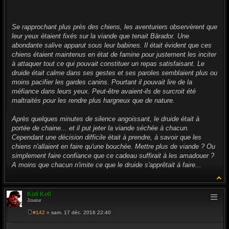
g
e
Se rapprochant plus près des chiens, les aventuriers observèrent que
leur yeux étaient fixés sur la viande que tenait Bärador. Une
abondante salive apparut sous leur babines. Il était évident que ces
chiens étaient maintenus en état de famine pour justement les inciter
à attaquer tout ce qui pouvait constituer un repas satisfaisant. Le
druide était calme dans ses gestes et ses paroles semblaient plus ou
moins pacifier les gardes canins. Pourtant il pouvait lire de la
méfiance dans leurs yeux. Peut-être avaient-ils de surcroit été
maltraités pour les rendre plus hargneux que de nature.
Après quelques minutes de silence angoissant, le druide était à
portée de chaine... et il put jeter la viande séchée à chacun.
Cependant une décision difficile était à prendre, à savoir que les
chiens n'allaient en faire qu'une bouchée. Mettre plus de viande ? Ou
simplement faire confiance que ce cadeau suffirait à les amadouer ?
A moins que chacun n'imite ce que le druide s'apprêtait à faire...
Koll Koll
Joueur
#142
» sam. 17 déc. 2016 22:40
M
e