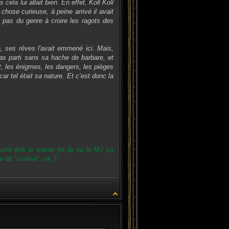
cela lui allait bien. En effet, Koll Koll
chose curieuse, à peine arrivé il avait
t pas du genre à croire les ragots des
là, ses rêves l'avait emmené ici. Mais,
 pas parti sans sa hache de barbare, et
ort, les énigmes, les dangers, les pièges
 car tel était sa nature. Et c’est donc la
 vent doit le mener (et là où le MJ ça
 dit "civilisé". ok ?
CITATION