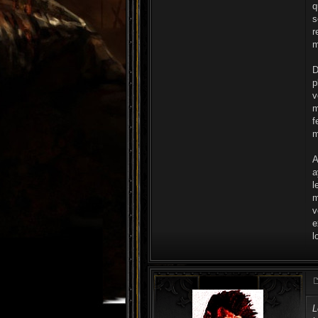
q
s
r
m
D
p
v
m
f
m
A
a
l
m
v
e
l
L