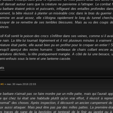
s
oll dansait autour sans que la créature ne parvienne à l'attraper. Le combat 
a
g
u barbare étaient précis et puissants, infligeant des entailles profondes dan
e
oment, la bête réussit à planter un misérable croc dans le bras du guerrier q
ermine en avait assez, elle s'éloigna rapidement le long du tunnel cherc
ssayer de se remettre de ses terribles blessures. Mais au vu des coups déj
inces.
oll Koll sentit le poison des crocs s'infiltrer dans ses veines, comme si il avai
e nain. La tête lui tournait légèrement et il mit plusieurs minutes à vraiment 
réature était partie, elle aurait bien pu en profiter pour le croquer en entier !
orsqu'il aperçut des restes humains : lambeaux de chairs collant encore 
antalons déchirés, la tête pratiquement mangée. A côté de lui une besace, 
emi-enfouis sous la terre et une lanterne cassée.
ets
#6
» mer. 30 mars 2016 22:03
M
e
s
e barbare n'aimait pas se faire mordre par un mille patte, mais qui l'aurait ap
s
e qui chez lui était une habitude plutôt qu'un vrai effort, il réussit à repre
a
g
normal" des choses. Après inspection, il découvrit un ancien campement de 
e
ux aussi attaquer. Mais peut être pas par des milles pattes. La première étap
es traces de sang de la bestioles et tenterait de le finir au javelot ou 