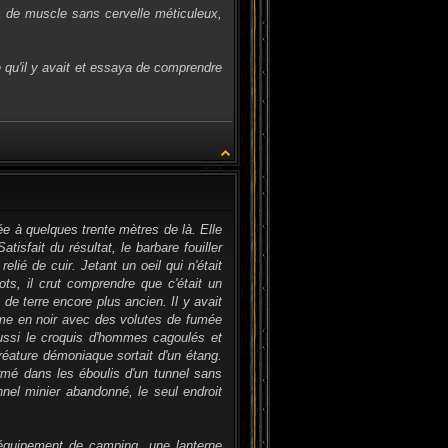
s de muscle sans cervelle méticuleux,
ce qu'il y avait et essaya de comprendre
CITATION
lée à quelques trente mètres de là. Elle
atisfait du résultat, le barbare fouiller
lié de cuir. Jetant un oeil qui n'était
ots, il crut comprendre que c'était un
de terre encore plus ancien. Il y avait
mme en noir avec des volutes de fumée
ussi le croquis d'hommes cagoulés et
créature démoniaque sortait d'un étang.
rmé dans les éboulis d'un tunnel sans
nnel minier abandonné, le seul endroit
’équipement de camping, une lanterne