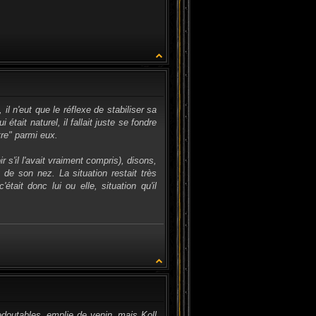
CITATION
l n'eut que le réflexe de stabiliser sa
 était naturel, il fallait juste se fondre
tre" parmi eux.
r s'il l'avait vraiment compris), disons,
 de son nez. La situation restait très
'était donc lui ou elle, situation qu'il
CITATION
edoutables, emplie de venin, mais Koll