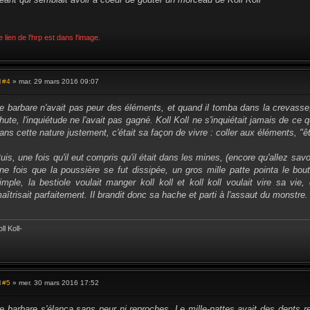
e lien de l'hrp est dans l'image.
#4
» mar. 29 mars 2016 09:07
M
e
s
e barbare n'avait pas peur des éléments, et quand il tomba dans la crevasse, i
s
hute, l'inquiétude ne l'avait pas gagné. Koll Koll ne s'inquiétait jamais de ce qui
a
g
ans cette nature justement, c'était sa façon de vivre : coller aux éléments, "ê
e
uis, une fois qu'il eut compris qu'il était dans les mines, (encore qu'allez savoi
ne fois que la poussière se fut dissipée, un gros mille patte pointa le bout
imple, la bestiole voulait manger koll koll et koll koll voulait vire sa vie, c
aîtrisait parfaitement. Il brandit donc sa hache et parti à l'assaut du monstre.
ll Koll-
#5
» mer. 30 mars 2016 17:52
M
e
s
e barbare s'élança sans peur ni reproches. Le mille-pattes avait des dents r