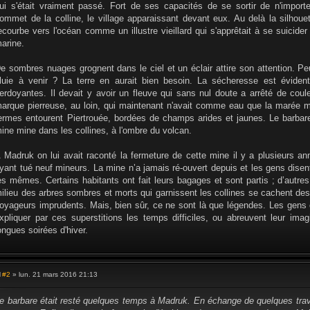
ui s'était vraiment passé. Fort de ses capacités de se sortir de n'importe q
ommet de la colline, le village apparaissant devant eux. Au delà la silhou
ecourbe vers l'océan comme un illustre vieillard qui s'apprêtait à se suicide
arine.
e sombres nuages grognent dans le ciel et un éclair attire son attention. Peu
luie à venir ? La terre en aurait bien besoin. La sécheresse est évident
erdoyantes. Il devait y avoir un fleuve qui sans nul doute a arrêté de couler
arque pierreuse, au loin, qui maintenant n'avait comme eau que la marée m
ermes entourent Piertrouée, bordées de champs arides et jaunes. Le barbare
ine mine dans les collines, à l'ombre du volcan.
 Madruk on lui avait raconté la fermeture de cette mine il y a plusieurs ann
yant tué neuf mineurs. La mine n’a jamais ré-ouvert depuis et les gens disen
es mêmes. Certains habitants ont fait leurs bagages et sont partis ; d’autre
ilieu des arbres sombres et morts qui garnissent les collines se cachent des
oyageurs imprudents. Mais, bien sûr, ce ne sont là que légendes. Les gens 
xpliquer par ces superstitions les temps difficiles, ou abreuvent leur ima
ongues soirées d'hiver.
#2
» lun. 21 mars 2016 21:13
M
e
s
e barbare était resté quelques temps à Madruk. En échange de quelques travau
s