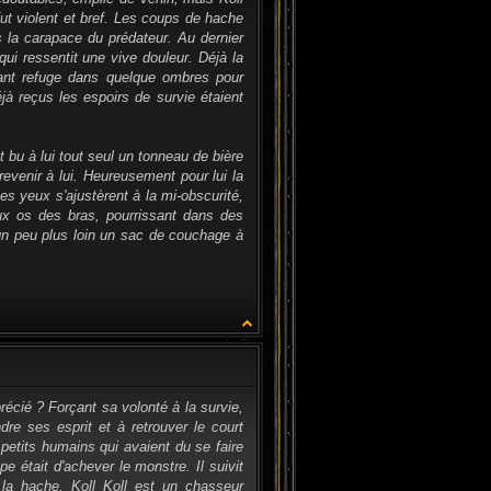
fut violent et bref. Les coups de hache
s la carapace du prédateur. Au dernier
ui ressentit une vive douleur. Déjà la
hant refuge dans quelque ombres pour
à reçus les espoirs de survie étaient
t bu à lui tout seul un tonneau de bière
revenir à lui. Heureusement pour lui la
 Ses yeux s'ajustèrent à la mi-obscurité,
aux os des bras, pourrissant dans des
un peu plus loin un sac de couchage à
CITATION
précié ? Forçant sa volonté à la survie,
ndre ses esprit et à retrouver le court
petits humains qui avaient du se faire
e était d'achever le monstre. Il suivit
à la hache. Koll Koll est un chasseur