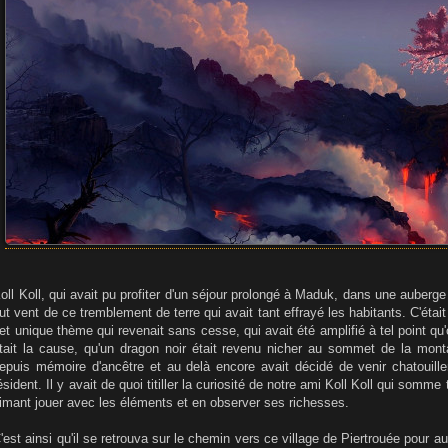
e
oll Koll, qui avait pu profiter d'un séjour prolongé à Maduk, dans une aube
ut vent de ce tremblement de terre qui avait tant effrayé les habitants. C'était 
et unique thème qui revenait sans cesse, qui avait été amplifié à tel point q
tait la cause, qu'un dragon noir était revenu nicher au sommet de la mont
epuis mémoire d'ancêtre et au delà encore avait décidé de venir chatouille
ésident. Il y avait de quoi titiller la curiosité de notre ami Koll Koll qui somm
imant jouer avec les éléments et en observer ses richesses.
'est ainsi qu'il se retrouva sur le chemin vers ce village de Piertrouée pour au 