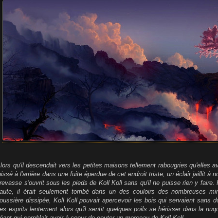
s
s
a
g
e
lors qu'il descendait vers les petites maisons tellement rabougries qu'elles avai
aissé à l'arrière dans une fuite éperdue de cet endroit triste, un éclair jaillit à
revasse s'ouvrit sous les pieds de Koll Koll sans qu'il ne puisse rien y faire.
aute, il était seulement tombé dans un des couloirs des nombreuses min
oussière dissipée, Koll Koll pouvait apercevoir les bois qui servaient sans dou
es esprits lentement alors qu'il sentit quelques poils se hérisser dans la nuqu
éant qui semblait avoir à coeur de gouter un morceau de Koll Koll