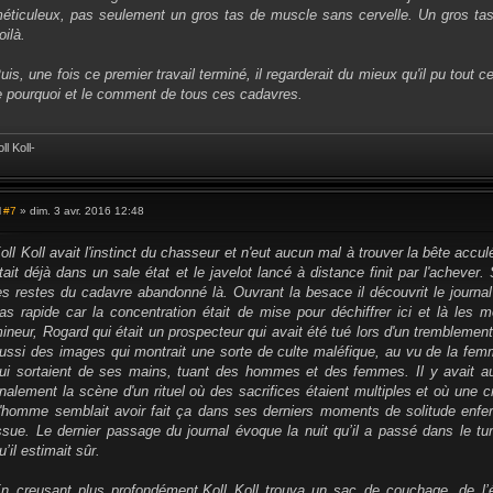
éticuleux, pas seulement un gros tas de muscle sans cervelle. Un gros ta
oilà.
uis, une fois ce premier travail terminé, il regarderait du mieux qu'il pu tout 
e pourquoi et le comment de tous ces cadavres.
ll Koll-
#7
» dim. 3 avr. 2016 12:48
M
e
s
oll Koll avait l'instinct du chasseur et n'eut aucun mal à trouver la bête accu
s
tait déjà dans un sale état et le javelot lancé à distance finit par l'achever. S
a
g
es restes du cadavre abandonné là. Ouvrant la besace il découvrit le journal re
e
as rapide car la concentration était de mise pour déchiffrer ici et là les m
ineur, Rogard qui était un prospecteur qui avait été tué lors d'un tremblement 
ussi des images qui montrait une sorte de culte maléfique, au vu de la fe
ui sortaient de ses mains, tuant des hommes et des femmes. Il y avait a
inalement la scène d'un rituel où des sacrifices étaient multiples et où une 
'homme semblait avoir fait ça dans ses derniers moments de solitude enfe
ssue. Le dernier passage du journal évoque la nuit qu’il a passé dans le tu
u’il estimait sûr.
n creusant plus profondément,Koll Koll trouva un sac de couchage, de l