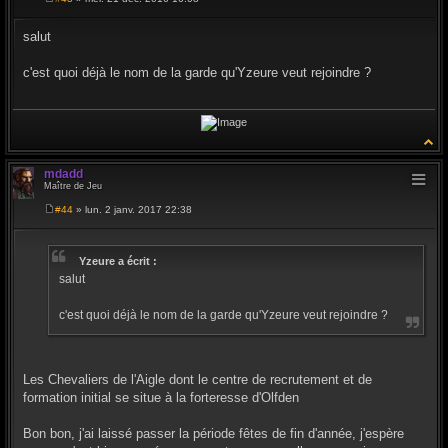
M
e
s
salut
s
a
g
c'est quoi déjà le nom de la garde qu'Yzeure veut rejoindre ?
e
mdadd
Maître de Jeu
#44
» lun. 2 janv. 2017 22:38
M
e
s
s
Yzeure a écrit :
a
salut
g
e
c'est quoi déjà le nom de la garde qu'Yzeure veut rejoindre ?
Les Chevaliers de l'Aigle dont le centre de recrutement et de
formation initial se situe à la forteresse d'Olfden
Bon bon, j'ai laissé passer la période fêtes de fin d'année, j'espère