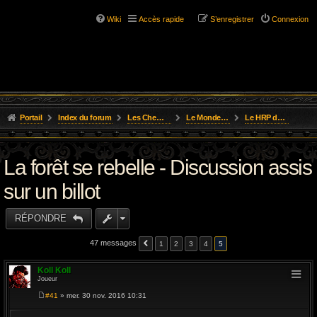
Wiki
Accès rapide
S’enregistrer
Connexion
Portail
Index du forum
Les Chemins de L'Aventure
Le Monde de Golarion
Le HRP des aventures
La forêt se rebelle - Discussion assis
sur un billot
RÉPONDRE
47 messages
1
2
3
4
5
Koll Koll
Joueur
#41
» mer. 30 nov. 2016 10:31
M
e