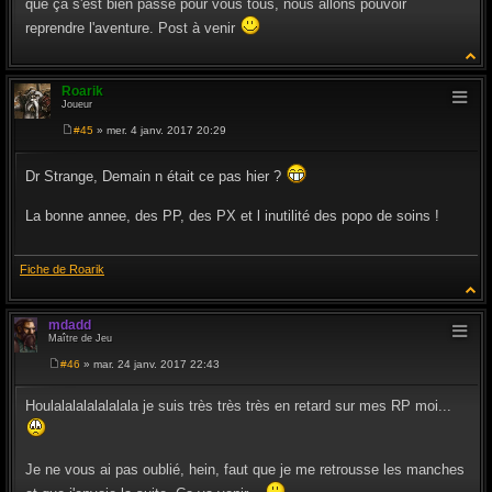
que ça s'est bien passé pour vous tous, nous allons pouvoir
reprendre l'aventure. Post à venir
Roarik
Joueur
#45
» mer. 4 janv. 2017 20:29
M
e
s
Dr Strange, Demain n était ce pas hier ?
s
a
g
La bonne annee, des PP, des PX et l inutilité des popo de soins !
e
Fiche de Roarik
mdadd
Maître de Jeu
#46
» mar. 24 janv. 2017 22:43
M
e
s
Houlalalalalalalala je suis très très très en retard sur mes RP moi...
s
a
g
e
Je ne vous ai pas oublié, hein, faut que je me retrousse les manches