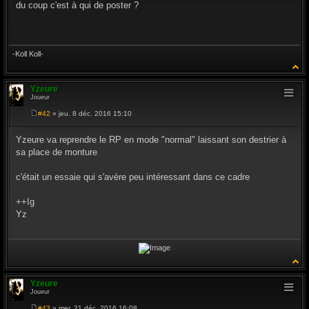
s
du coup c'est à qui de poster ?
s
a
g
e
-Koll Koll-
Yzeure
Joueur
#42
» jeu. 8 déc. 2016 15:10
M
e
s
Yzeure va reprendre le RP en mode "normal" laissant son destrier à
s
sa place de monture
a
g
e
c'était un essaie qui s'avère peu intéressant dans ce cadre
++Ig
Yz
Yzeure
Joueur
#43
» mer. 21 déc. 2016 16:08