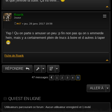
et que j'envoie la suite. Ça va venir...
Roarik
Joueur
#47
» jeu. 26 janv. 2017 19:56
M
e
s
Yep ! Qu on parte s amuser un peu :p fin non pas qu on s emmerde
s
hein, mais y a certainement plein de trucs à boire et d autres à taper
a
g
e
Fiche de Roarik
RÉPONDRE
47 messages
1
2
3
4
5
ALLER À
QUI EST EN LIGNE
Utilisateurs parcourant ce forum : Aucun utilisateur enregistré et 1 invité