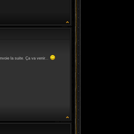
CITATION
nvoie la suite. Ça va venir...
CITATION