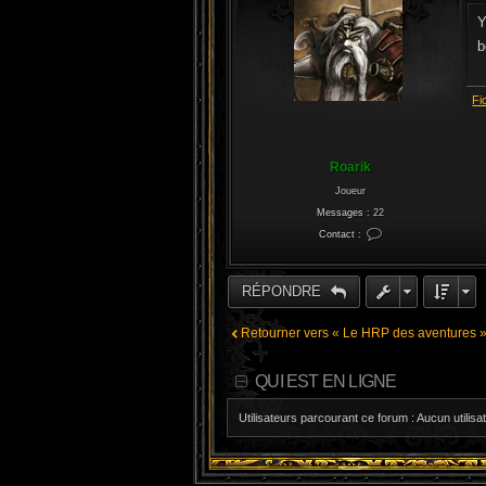
e
r
Y
m
d
b
a
d
d
Fi
Roarik
Joueur
Messages :
22
Contact :
C
o
n
t
RÉPONDRE
a
c
t
e
Retourner vers « Le HRP des aventures 
r
R
o
a
QUI EST EN LIGNE
r
i
k
Utilisateurs parcourant ce forum : Aucun utilisat