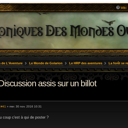
Wiki
 de L'Aventure
Le Monde de Golarion
Le HRP des aventures
La forêt se r
 Discussion assis sur un billot
#41
» mer. 30 nov. 2016 10:31
M
e
s
u coup c'est à qui de poster ?
s
a
g