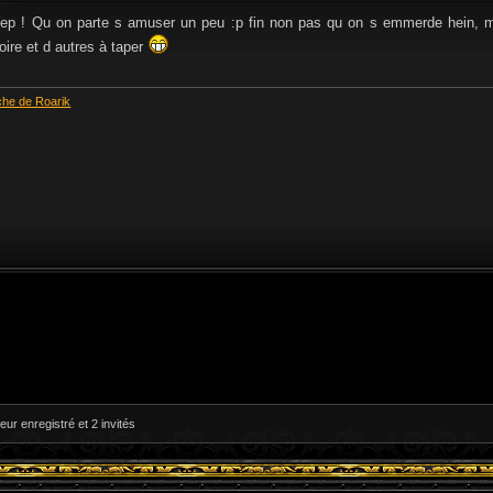
e
s
ep ! Qu on parte s amuser un peu :p fin non pas qu on s emmerde hein, ma
s
a
oire et d autres à taper
g
e
che de Roarik
»
eur enregistré et 2 invités