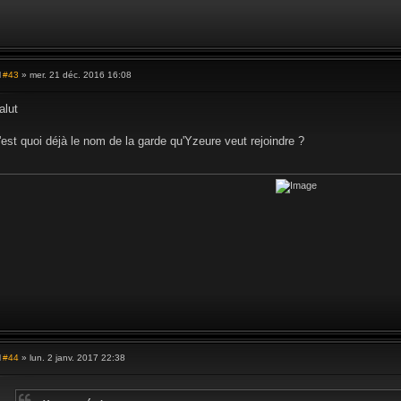
#43
» mer. 21 déc. 2016 16:08
M
e
s
alut
s
a
g
'est quoi déjà le nom de la garde qu'Yzeure veut rejoindre ?
e
#44
» lun. 2 janv. 2017 22:38
M
e
s
s