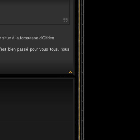
e situe à la forteresse d'Olfden
 s'est bien passé pour vous tous, nous
CITATION