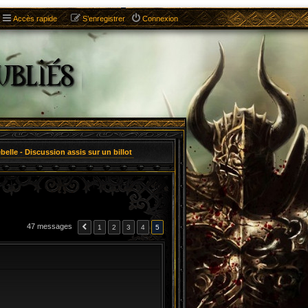
Accès rapide
S’enregistrer
Connexion
ebelle - Discussion assis sur un billot
47 messages
1
2
3
4
5
CITATION