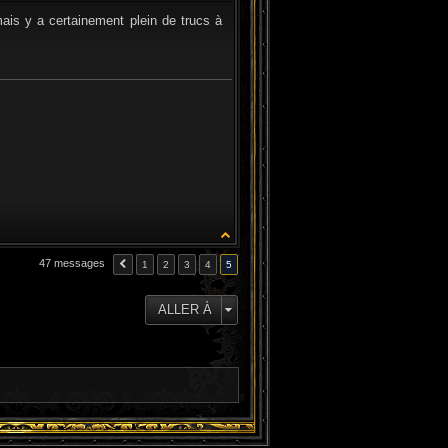
is y a certainement plein de trucs à
47 messages
1
2
3
4
5
ALLER À