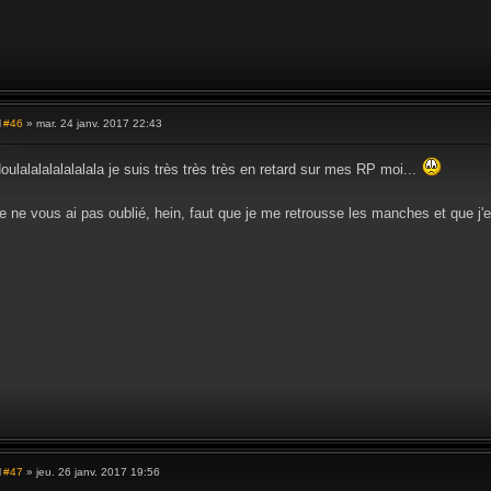
#46
» mar. 24 janv. 2017 22:43
M
e
s
oulalalalalalalala je suis très très très en retard sur mes RP moi...
s
a
g
e ne vous ai pas oublié, hein, faut que je me retrousse les manches et que j'e
e
#47
» jeu. 26 janv. 2017 19:56
M