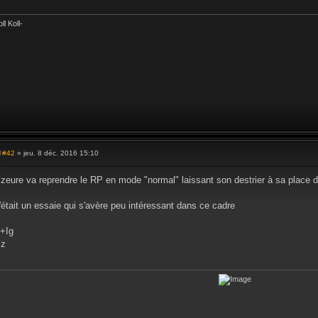
e
ll Koll-
#42
» jeu. 8 déc. 2016 15:10
M
e
s
zeure va reprendre le RP en mode "normal" laissant son destrier à sa place 
s
a
g
'était un essaie qui s'avère peu intéressant dans ce cadre
e
+Ig
Yz