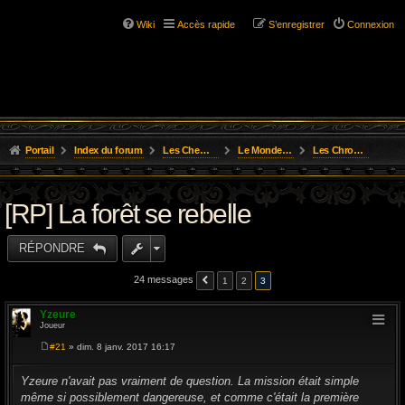
Wiki
Accès rapide
S’enregistrer
Connexion
Portail
Index du forum
Les Chemins de L'Aventure
Le Monde de Golarion
Les Chroniques des Aventures
[RP] La forêt se rebelle
RÉPONDRE
24 messages
1
2
3
Yzeure
Joueur
#21
» dim. 8 janv. 2017 16:17
M
e
s
Yzeure n'avait pas vraiment de question. La mission était simple
s
même si possiblement dangereuse, et comme c'était la première
a