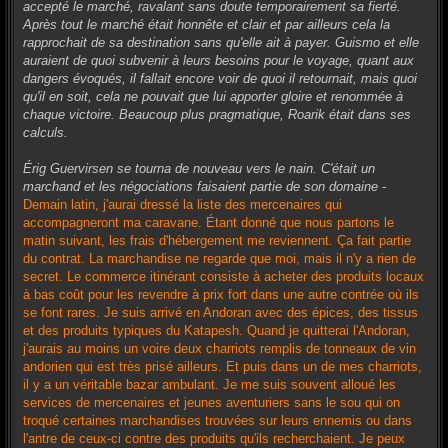
accepté le marché, ravalant sans doute temporairement sa fierté.
Après tout le marché était honnête et clair et par ailleurs cela la
rapprochait de sa destination sans qu'elle ait à payer. Guismo et elle
auraient de quoi subvenir à leurs besoins pour le voyage, quant aux
dangers évoqués, il fallait encore voir de quoi il retournait, mais quoi
qu'il en soit, cela ne pouvait que lui apporter gloire et renommée à
chaque victoire. Beaucoup plus pragmatique, Roarik était dans ses
calculs.
Érig Guervirsen se tourna de nouveau vers le nain. C'était un
marchand et les négociations faisaient partie de son domaine
-
Demain latin, j'aurai dressé la liste des mercenaires qui
accompagneront ma caravane. Étant donné que nous partons le
matin suivant, les frais d'hébergement me reviennent. Ça fait partie
du contrat. La marchandise ne regarde que moi, mais il n'y a rien de
secret. Le commerce itinérant consiste à acheter des produits locaux
à bas coût pour les revendre à prix fort dans une autre contrée où ils
se font rares. Je suis arrivé en Andoran avec des épices, des tissus
et des produits typiques du Katapesh. Quand je quitterai l'Andoran,
j'aurais au moins un voire deux charriots remplis de tonneaux de vin
andorien qui est très prisé ailleurs. Et puis dans un de mes charriots,
il y a un véritable bazar ambulant. Je me suis souvent alloué les
services de mercenaires et jeunes aventuriers sans le sou qui on
troqué certaines marchandises trouvées sur leurs ennemis ou dans
l'antre de ceux-ci contre des produits qu'ils recherchaient. Je peux