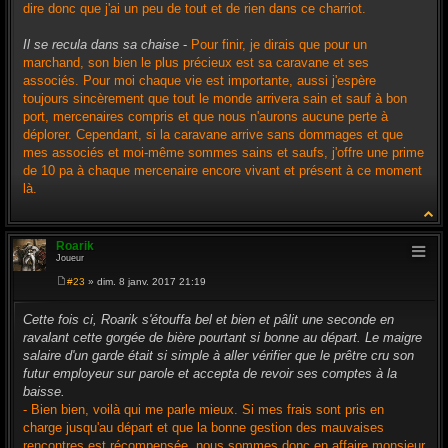
dire donc que j'ai un peu de tout et de rien dans ce charriot.
Il se recula dans sa chaise
-
Pour finir, je dirais que pour un
marchand, son bien le plus précieux est sa caravane et ses
associés. Pour moi chaque vie est importante, aussi j'espère
toujours sincèrement que tout le monde arrivera sain et sauf à bon
port, mercenaires compris et que nous n'aurons aucune perte à
déplorer. Cependant, si la caravane arrive sans dommages et que
mes associés et moi-même sommes sains et saufs, j'offre une prime
de 10 pa à chaque mercenaire encore vivant et présent à ce moment
là.
Roarik
Joueur
#23
» dim. 8 janv. 2017 21:19
M
e
s
Cette fois ci, Roarik s'étouffa bel et bien et pâlit une seconde en
s
ravalant cette gorgée de bière pourtant si bonne au départ. Le maigre
a
g
salaire d'un garde était si simple à aller vérifier que le prêtre cru son
e
futur employeur sur parole et accepta de revoir ses comptes à la
baisse.
- Bien bien, voilà qui me parle mieux. Si mes frais sont pris en
charge jusqu'au départ et que la bonne gestion des mauvaises
rencontres est récompensée, nous sommes donc en affaire monsieur