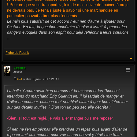
! Pour ce que vous transportez, loin de moi l'envie de fouiner là ou je
ne devrais pas. Je tenais juste à savoir si une marchandise en
particulier pouvait attirer plus d'ennemis.
Le nain plus satisfait de cet accord n'eut rien d'autre à ajouter pour
l'instant. En fait, la question monétaire résolue il listait à présent les
dangers évoqués dans son esprit pour déjà réfléchir à leurs solutions
...
Fiche de Roarik
Yzeure
Joueur
#24
» dim. 8 janv. 2017 21:47
M
e
s
La belle Yzeure avait bien compris et la mission et les "bonnes"
s
intentions du marchand Érig Guervirsen. Il lui tardait de manger et
a
g
d'aller se coucher, puisque tout semblait claire à quoi bon s’éterniser
e
sur des détails inutiles ? D'un ton un peu sec elle décréta :
-Bien, si tout est réglé, je vais aller manger puis me reposer.
Si rien ne l'en empêchait elle prendrait un repas puis avant d'aller se
reposer irait aux écuries pour voir si son cheval y était bien traité.