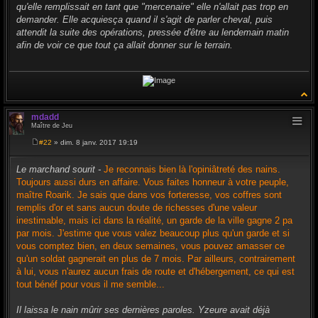
g
qu'elle remplissait en tant que "mercenaire" elle n'allait pas trop en
e
demander. Elle acquiesça quand il s'agit de parler cheval, puis
attendit la suite des opérations, pressée d'être au lendemain matin
afin de voir ce que tout ça allait donner sur le terrain.
mdadd
Maître de Jeu
#22
» dim. 8 janv. 2017 19:19
M
e
s
Le marchand sourit -
Je reconnais bien là l'opiniâtreté des nains.
s
Toujours aussi durs en affaire. Vous faites honneur à votre peuple,
a
g
maître Roarik. Je sais que dans vos forteresse, vos coffres sont
e
remplis d'or et sans aucun doute de richesses d'une valeur
inestimable, mais ici dans la réalité, un garde de la ville gagne 2 pa
par mois. J'estime que vous valez beaucoup plus qu'un garde et si
vous comptez bien, en deux semaines, vous pouvez amasser ce
qu'un soldat gagnerait en plus de 7 mois. Par ailleurs, contrairement
à lui, vous n'aurez aucun frais de route et d'hébergement, ce qui est
tout bénéf pour vous il me semble...
Il laissa le nain mûrir ses dernières paroles. Yzeure avait déjà