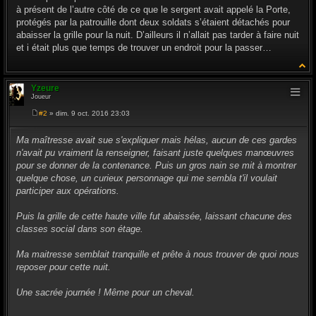
à présent de l’autre côté de ce que le sergent avait appelé la Porte,
protégés par la patrouille dont deux soldats s’étaient détachés pour
abaisser la grille pour la nuit. D’ailleurs il n’allait pas tarder à faire nuit
et i était plus que temps de trouver un endroit pour la passer…
Yzeure
Joueur
#2
» dim. 9 oct. 2016 23:03
M
e
s
Ma maîtresse avait sue s'expliquer mais hélas, aucun de ces gardes
s
n'avait pu vraiment la renseigner, faisant juste quelques manœuvres
a
g
pour se donner de la contenance. Puis un gros nain se mit à montrer
e
quelque chose, un curieux personnage qui me sembla t'il voulait
participer aux opérations.
Puis la grille de cette haute ville fut abaissée, laissant chacune des
classes social dans son étage.
Ma maitresse semblait tranquille et prête à nous trouver de quoi nous
reposer pour cette nuit.
Une sacrée journée ! Même pour un cheval.