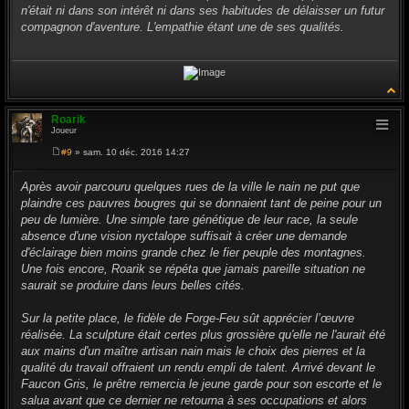
n'était ni dans son intérêt ni dans ses habitudes de délaisser un futur
compagnon d'aventure. L'empathie étant une de ses qualités.
Roarik
Joueur
#9
» sam. 10 déc. 2016 14:27
M
e
s
Après avoir parcouru quelques rues de la ville le nain ne put que
s
plaindre ces pauvres bougres qui se donnaient tant de peine pour un
a
g
peu de lumière. Une simple tare génétique de leur race, la seule
e
absence d'une vision nyctalope suffisait à créer une demande
d'éclairage bien moins grande chez le fier peuple des montagnes.
Une fois encore, Roarik se répéta que jamais pareille situation ne
saurait se produire dans leurs belles cités.
Sur la petite place, le fidèle de Forge-Feu sût apprécier l’œuvre
réalisée. La sculpture était certes plus grossière qu'elle ne l'aurait été
aux mains d'un maître artisan nain mais le choix des pierres et la
qualité du travail offraient un rendu empli de talent. Arrivé devant le
Faucon Gris, le prêtre remercia le jeune garde pour son escorte et le
salua avant que ce dernier ne retourna à ses occupations et alors