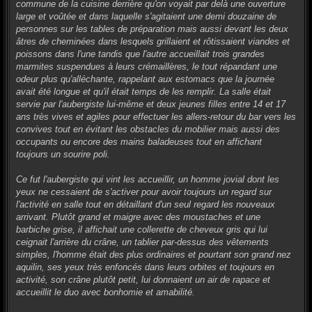
commune de la cuisine derrière qu'on voyait par delà une ouverture
large et voûtée et dans laquelle s'agitaient une demi douzaine de
personnes sur les tables de préparation mais aussi devant les deux
âtres de cheminées dans lesquels grillaient et rôtissaient viandes et
poissons dans l'une tandis que l'autre accueillait trois grandes
marmites suspendues à leurs crémaillères, le tout répandant une
odeur plus qu'alléchante, rappelant aux estomacs que la journée
avait été longue et qu'il était temps de les remplir. La salle était
servie par l'aubergiste lui-même et deux jeunes filles entre 14 et 17
ans très vives et agiles pour effectuer les allers-retour du bar vers les
convives tout en évitant les obstacles du mobilier mais aussi des
occupants ou encore des mains baladeuses tout en affichant
toujours un sourire poli.
Ce fut l'aubergiste qui vint les accueillir, un homme jovial dont les
yeux ne cessaient de s'activer pour avoir toujours un regard sur
l'activité en salle tout en détaillant d'un seul regard les nouveaux
arrivant. Plutôt grand et maigre avec des moustaches et une
barbiche grise, il affichait une collerette de cheveux gris qui lui
ceignait l'arrière du crâne, un tablier par-dessus des vêtements
simples, l'homme était des plus ordinaires et pourtant son grand nez
aquilin, ses yeux très enfoncés dans leurs orbites et toujours en
activité, son crâne plutôt petit, lui donnaient un air de rapace et
accueillit le duo avec bonhomie et amabilité.