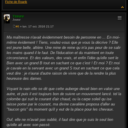
Fiche de Roarik
Yzeure
Joueur
#6
» lun. 17 oct. 2016 21:17
M
e
s
Ma maîtresse n'avait évidemment besoin de personne en ... En moi-
s
même évidement ! Tiens, voulez-vous que je vous la décrive ? Elle
a
g
est jeune belle, altière. Une mine de reine qu in'a pas peur de se salir
e
les mains quand il le faut. De l'éducation et du maintient en toute
circonstance. Et des valeurs, des vrais, et enfin l'idée qu'elle sert le
Bien avec un grand B tout en sachant ce que c'est ! Et moi ? Et moi
je cavale en la servant avec un grand S tout en sachant ce que cela
veut dire : je n'aurai d'autre raison de vivre que de la rendre la plus
heureuse des dames.
Voyant le nain elle se dit que cette auberge devait bien en valoir une
autre, et puis il est toujours bon de suivre un mouvement lancé. tel la
colombe qui suit le courant d'air chaud, ou la carpe soleil qu ise
laisse porter par le courant, ma divine cavalière proposa d'aller au
"faucon gris" du moment qu'il y eut de la place pour les chevaux.
Ouf, elle ne m'avait pas oublié, il faut dire que je suis le seul lien
qu'elle ait avec son passé.