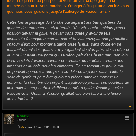
rues. Le quartier du port peut devenir un vrai coupe-gorge à la
tombée de la nuit. Vous paraissez étranger à Augustana, voulez-vous
que nous vous guidions jusqu'à l'auberge du Faucon Gris ?
Cette fois le passage du Porche qui séparait les bas quartiers du
quartier des commerces était fermé. Très vite quatre soldats prirent
position devant la grille. Il devait sans doute y avoir de tels
dispositifs à chaque accès au port et la ville envoyait une patrouille à
chacun d'eux pour monter a garde toute la nuit, sans doute en se
relayant durant des quarts. En y regardant de plus près, de ce côté-ci
du mur il y avait une porte qui se découpait dans le rempart, non loin.
Deux soldats l'avaient ouverte et sortaient du matériel comme des
braséros et du bois pour les alimenter. En se tordant un peu le cou
on pouvait apercevoir une pièce au-delà de la porte, sans doute la
salle de garde et peut-être quelques pièces annexes comme un
dortoir et la chambre du sergent. La patrouille prenait ses quartiers de
nuit mais le sergent était visiblement prêt à guider Roarik jusqu'au
Faucon-Gris. Quant à Yzeure, qu'allait-elle bien faire à une heure
aussi tardive ?
Roarik
Joueur
#5
» lun. 17 oct. 2016 15:35
M
e