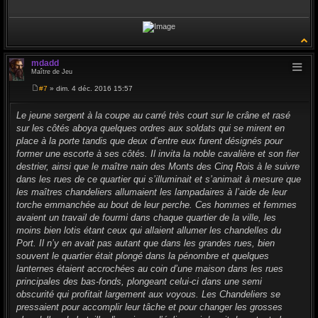
mdadd
Maître de Jeu
#7
» dim. 4 déc. 2016 15:57
M
e
s
Le jeune sergent à la coupe au carré très court sur le crâne et rasé
s
sur les côtés aboya quelques ordres aux soldats qui se mirent en
a
g
place à la porte tandis que deux d’entre eux furent désignés pour
e
former une escorte à ses côtés. Il invita la noble cavalière et son fier
destrier, ainsi que le maître nain des Monts des Cinq Rois à le suivre
dans les rues de ce quartier qui s’illuminait et s’animait à mesure que
les maîtres chandeliers allumaient les lampadaires à l’aide de leur
torche emmanchée au bout de leur perche. Ces hommes et femmes
avaient un travail de fourmi dans chaque quartier de la ville, les
moins bien lotis étant ceux qui allaient allumer les chandelles du
Port. Il n’y en avait pas autant que dans les grandes rues, bien
souvent le quartier était plongé dans la pénombre et quelques
lanternes étaient accrochées au coin d’une maison dans les rues
principales des bas-fonds, plongeant celui-ci dans une semi
obscurité qui profitait largement aux voyous. Les Chandeliers se
pressaient pour accomplir leur tâche et pour changer les grosses