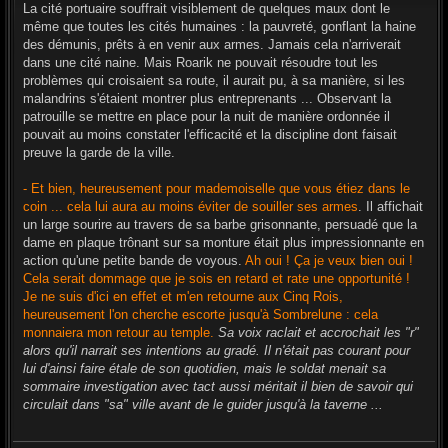
s
La cité portuaire souffrait visiblement de quelques maux dont le
s
même que toutes les cités humaines : la pauvreté, gonflant la haine
a
g
des démunis, prêts à en venir aux armes. Jamais cela n'arriverait
e
dans une cité naine. Mais Roarik ne pouvait résoudre tout les
problèmes qui croisaient sa route, il aurait pu, à sa manière, si les
malandrins s'étaient montrer plus entreprenants ... Observant la
patrouille se mettre en place pour la nuit de manière ordonnée il
pouvait au moins constater l'efficacité et la discipline dont faisait
preuve la garde de la ville.
- Et bien, heureusement pour mademoiselle que vous étiez dans le
coin ... cela lui aura au moins éviter de souiller ses armes
. Il affichait
un large sourire au travers de sa barbe grisonnante, persuadé que la
dame en plaque trônant sur sa monture était plus impressionnante en
action qu'une petite bande de voyous.
Ah oui ! Ça je veux bien oui !
Cela serait dommage que je sois en retard et rate une opportunité !
Je ne suis d'ici en effet et m'en retourne aux Cinq Rois,
heureusement l'on cherche escorte jusqu'à Sombrelune : cela
monnaiera mon retour au temple.
Sa voix raclait et accrochait les "r"
alors qu'il narrait ses intentions au gradé. Il n'était pas courant pour
lui d'ainsi faire étale de son quotidien, mais le soldat menait sa
sommaire investigation avec tact aussi méritait il bien de savoir qui
circulait dans "sa" ville avant de le guider jusqu'à la taverne ...