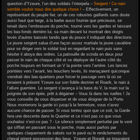
question d’Yzeure, l’un des soldats l’interpela –
Sergent ! Ce nain
semble vouloir nous dire quelque chose !
– Effectivement, un
représentant du peuple fier, un de ces robustes gaillards sans doute
aussi haut que large, à la barbe aussi fournie que précieuse, se
tenait dans l’embrasure du porche, tourné vers les gardes et laissant
les bas-fonds derrière lui, sa main devant lui montrait des doigts
levés d’autres baissés tandis que du pouce il indiquait des directions.
Le jeune sergent salua d’une façon assez martiale la jeune cavalière
pour se diriger vers le soldat tout en regardant le nain puis sans
hésiter il aboya des ordres. La patrouille de scinda en deux pour
passer le nain de chaque côté et se déployer de l’autre côté du
porche toujours en formant un V la pointe vers l’arrière. Les lances
pointées vers l’avant, les boucliers levés, ils menaçaient quiconque
viendrait des bas-quartiers pour forcer le passage vers là où se
tenaient à présent Yzeure sur son fidèle destrier et Roarik, le nain à
l’allure guerrière. Le sergent s’avança à la base du V, la main sur la
poignée de son épée, prêt à dégainer – Vous là dans les ruelles ! Je
vous conseille de vous disperser et de vous éloigner de la Porte.
Nous monterons la garde ici jusqu’à la fermeture, vous n’avez
aucune chance de passer. Si vous tentez quoi que ce soit, la Garde
fera une descente dans le Quartier et ce n’est pas ce que vous
souhaitez n’est-ce pas ? - Le silence simplement perturbé par le vent
qui sifflait en passant sous le porche, mais aussi parfois par
quelques claquement de sabots sur le pavé ou le renâclements du
cheval prirent possession des lieux. Yzeure et Rorarik se trouvaient