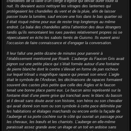
chandelles de la taille d’un cierge d’église qui devait durer toute la
nuit. Ils devaient aussi nettoyer les vitrages des lanternes qui
protégeaient les chandelles du vent et de la pluie, afin de laisser
passer toute la lumière, sauf encore une fois dans le bas quartier où
il était risqué même pour eux de rester trop longtemps au même
endroit. Le balai des chandelles attira l’attention des deux étrangers
tandis qu’ils remontaient les rues pavées relativement propres où se
répercutaient en écho les sabots ferrés de Guismo. Ils eurent ainsi
l’occasion de faire connaissance et d’engager la conversation.
Il leur fallut une petite dizaine de minutes pour parvenir à
l’établissement mentionné par Roarik. L’auberge du Faucon Gris avait
pignon sur une petite place qui s’était formée autour d’une fontaine
de pierre blanche dont le centre s’élevait en forme de pan rocheux
sur lequel trônait u magnifique rapace qui prenait son envol. L’aigle
était le symbole de l’Andoran, les déclinaisons de rapaces formaient
souvent des castes plus petite que celle des Aigles et le faucon
tenait une bonne place parmi eux. Le faucon ainsi représenté sur la
fontaine était d’une pierre grise qui tranchait avec le blanc du bassin
et il devait sans doute avoir son histoire, son héros ou son chevalier
qui avait donné son nom ou son symbole à cette pace délimitée par
les habitations et étalages marchands ou encore enfin la façade de
l’auberge et sa porte cochère sur le côté qui ouvrait un passage pour
les chevaux, les bœufs et les charriots. L’auberge en elle-même
paraissait assez grande avec un étage et un toit en ardoise sans