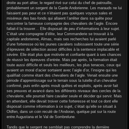
g
droite au port altier, le regard rivé sur celui du chef de patrouille,
e
probablement un sergent de la Garde Andorienne. Les marauds ne lui
faisaient pas peur et ce n’étaient pas quelques voyous sales et
miséreux des bas-fonds qui allaient l’arrêter dans sa quête pour
rencontrer la fameuse compagnie des chevaliers de l’aigle. Encore
fallait-il la trouver… Elle disposait de peu d’informations à leur sujet.
C’était une compagnie d’élite, leur Commanderie se trouvait à la
capitale andorienne, Almas, mais ses recherches lui avaient parlé
d’une forteresse où les jeunes cavaliers subissaient toute une série
d’épreuves de sélection assez difficiles à la sentence implacable et
sévère. Elle était plus que motivée et confiante quant à ses chances
de réussir les épreuves d’entrée. Mais par après, la formation était
toute aussi difficile et seuls les meilleurs, les plus tenaces, ceux qui
avaient un moral d’acier sortaient avec l’aigle d’or, l’insigne qui les
qualifiait comme étant des chevaliers de l’aigle. Venait ensuite une
période d’apprentissage sur le terrain sous la tutelle d’un chevalier
confirmé, puis enfin après moult quêtes et exploits, après avoir fait
ses preuves et avancé dans les différents niveaux des cercles de la
chevalerie, elle pourrait faire cavalier seule et décider qui servir. Mais
en attendant, elle devait troiver cette forteresse et tout ce dont elle
disposait comme information à ce sujet, c’était qu’elle se situait à
Oldfen, dans un coin reculé de l’Andoran, quelque pat sur la route
entre Augustana et le Val de Sombrelune.
Tandis que le sergent ne semblait pas comprendre la dernière