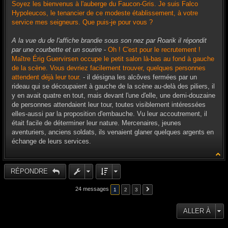
Soyez les bienvenus à l'auberge du Faucon-Gris. Je suis Falco
Hypoleucos, le tenancier de ce modeste établissement, à votre
service mes seigneurs. Que puis-je pour vous ?
A la vue du de l'affiche brandie sous son nez par Roarik il répondit
par une courbette et un sourire
-
Oh ! C'est pour le recrutement !
Maître Érig Guervirsen occupe le petit salon là-bas au fond à gauche
de la scène. Vous devriez facilement trouver, quelques personnes
attendent déjà leur tour.
- il désigna les alcôves fermées par un
rideau qui se découpaient à gauche de la scène au-delà des piliers, il
y en avait quatre en tout, mais devant l'une d'elle, une demi-douzaine
de personnes attendaient leur tour, toutes visiblement intéressées
elles-aussi par la proposition d'embauche. Vu leur accoutrement, il
était facile de déterminer leur nature. Mercenaires, jeunes
aventuriers, anciens soldats, ils venaient glaner quelques argents en
échange de leurs services.
RÉPONDRE
24 messages
1
2
3
ALLER À