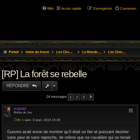
Wiki
Accès rapide
S’enregistrer
Connexion
Portail
Index du forum
Les Chemins de L'Aventure
Le Monde de Golarion
Les Chroniques des Aventures
[RP] La forêt se rebelle
RÉPONDRE
24 messages
1
2
3
mdadd
Maître de Jeu
#1
» sam. 3 sept. 2016 15:26
M
e
s
Guismo avait envie de montrer qu’il était un fier et puissant destrier
s
sans peur et sans reproche, de même que sa cavalière qui se tenait
a