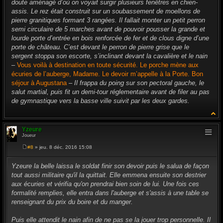
doute aménagé d’où on voyait surgir plusieurs fenêtres en chien-
assis. Le rez était construit sur un soubassement de moellons de
pierre granitiques formant 3 rangées. Il fallait monter un petit perron
semi circulaire de 5 marches avant de pouvoir pousser la grande et
lourde porte d’entrée en bois renforcée de fer et de clous digne d’une
porte de château. C’est devant le perron de pierre grise que le
sergent stoppa son escorte, s’inclinant devant la cavalière et le nain
–
Vous voilà à destination en toute sécurité. Le porche mène aux
écuries de l’auberge, Madame. Le devoir m’appelle à la Porte. Bon
séjour à Augustana
–
Il frappa du poing sur son pectoral gauche, le
salut martial, puis fit un demi-tour réglementaire avant de filer au pas
de gymnastique vers la basse ville suivit par les deux gardes.
Yzeure
Joueur
#8
» jeu. 8 déc. 2016 15:08
M
e
s
Yzeure la belle laissa le soldat finir son devoir puis le salua de façon
s
tout aussi militaire qu'il la quittait. Elle emmena ensuite son destrier
a
g
aux écuries et vérifia qu'on prendrai bien soin de lui. Une fois ces
e
formalité remplies, elle entra dans l'auberge et s'assis à une table se
renseignant du prix du boire et du manger.
Puis elle attendit le nain afin de ne pas se la jouer trop personnelle. Il