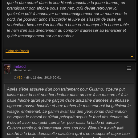
que le duo entrait dans le lieu Roarik rappela à la jeune femme, en
brandissant son affiche sous son nez, qu'il devait retrouver ici
quelqu'un prêt à monnayer un accompagnement sur la route vers le
nord. Ne pouvant donc s'accorder le luxe de s'assoir de suite, et
souhaitant bien que l'on lui offrit à boire et à manger à la bonne table,
le nain s'en alla directement au comptoir s'adresser au tenancier et
quérir renseignement sur ce recruteur.
Fiche de Roarik
mdadd
Maître de Jeu
#10
» dim. 11 déc. 2016 20:01
M
e
s
Après s'être assurée d'un bon traitement pour Guismo, Yzeure put
s
laisser pour la nuit son fier destrier dans un box à sa mesure et à la
a
g
paille fraiche qu'un jeune garçon d'une douzaine d'années à l'épaisse
e
tignasse rousse bouclée et aux taches de rousseur qui lui grêlaient le
visage, entretenait. Le gamin avait fait des yeux ronds d'admiration
en voyant le cheval et s'était précipité depuis le fond des écuries où
il devait avoir son petit coin à lui, pour saisir la bride et admirer
Guisom tandis qu'il l'emmenait vers son box. Bien-sûr il avait juré
craché à la belle demoiselle cavalière qu'il s'en occuperait super bien