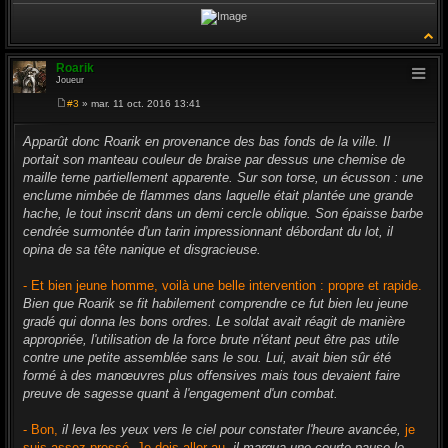
Roarik
Joueur
#3
» mar. 11 oct. 2016 13:41
M
e
s
Apparût donc Roarik en provenance des bas fonds de la ville. Il
s
portait son manteau couleur de braise par dessus une chemise de
a
g
maille terne partiellement apparente. Sur son torse, un écusson : une
e
enclume nimbée de flammes dans laquelle était plantée une grande
hache, le tout inscrit dans un demi cercle oblique. Son épaisse barbe
cendrée surmontée d'un tarin impressionnant débordant du lot, il
opina de sa tête nanique et disgracieuse.
- Et bien jeune homme, voilà une belle intervention : propre et rapide.
Bien que Roarik se fit habilement comprendre ce fut bien leu jeune
gradé qui donna les bons ordres. Le soldat avait réagit de manière
appropriée, l'utilisation de la force brute n'étant peut être pas utile
contre une petite assemblée sans le sou. Lui, avait bien sûr été
formé à des manœuvres plus offensives mais tous devaient faire
preuve de sagesse quant à l'engagement d'un combat.
- Bon,
il leva les yeux vers le ciel pour constater l'heure avancée,
je
suis assez pressé. Je dois aller au,
il marqua une courte pause le