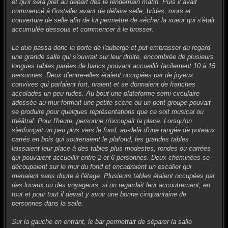
et qu'il sera prêt au départ dès le lendemain matin. Puis il avait
commencé à l'installer avant de défaire selle, brides, mors et
couverture de selle afin de lui permettre de sécher la sueur qui s'était
accumulée dessous et commencer à le brosser.
Le duo passa donc la porte de l'auberge et put embrasser du regard
une grande salle qui s'ouvrait sur leur droite, encombrée de plusieurs
longues tables parées de bancs pouvant accueillir facilement 10 à 15
personnes. Deux d’entre-elles étaient occupées par de joyeux
convives qui parlaient fort, riraient et se donnaient de franches
accolades un peu rudes. Au bout une plateforme semi-circulaire
adossée au mur formait une petite scène où un petit groupe pouvait
se produire pour quelques représentations que ce soit musical ou
théâtral. Pour l'heure, personne n'occupait la place. Lorsqu'on
s'enfonçait un peu plus vers le fond, au-delà d'une rangée de poteaux
carrés en bois qui soutenaient le plafond, les grandes tables
laissaient leur place à des tables plus modestes, rondes ou carrées
qui pouvaient accueillir entre 2 et 6 personnes. Deux cheminées se
découpaient sur le mur du fond et encadraient un escalier qui
menaient sans doute à l'étage. Plusieurs tables étaient occupées par
des locaux ou des voyageurs, si on regardait leur accoutrement, en
tout et pour tout il devait y avoir une bonne cinquantaine de
personnes dans la salle.
Sur la gauche en entrant, le bar permettait de séparer la salle