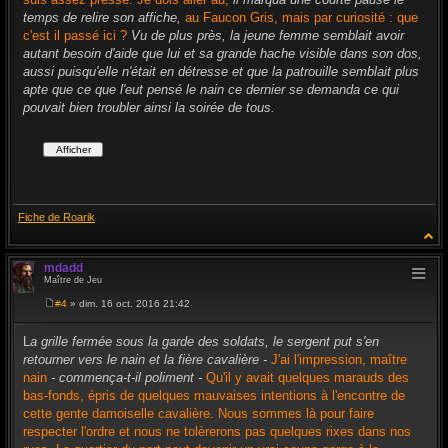
temps de relire son affiche,
au Faucon Gris, mais par curiosité : que
c'est il passé ici ?
Vu de plus près, la jeune femme semblait avoir
autant besoin d'aide que lui et sa grande hache visible dans son dos,
aussi puisqu'elle n'était en détresse et que la patrouille semblait plus
apte que ce que l'eut pensé le nain ce dernier se demanda ce qui
pouvait bien troubler ainsi la soirée de tous.
Fiche de Roarik
mdadd
Maître de Jeu
#4
» dim. 16 oct. 2016 21:42
M
e
s
L
a grille fermée sous la garde des soldats, le sergent put s'en
s
retourner vers le nain et la fière cavalière -
J'ai l'impression, maître
a
g
nain
- commença-t-il poliment -
Qu'il y avait quelques marauds des
e
bas-fonds, épris de quelques mauvaises intentions à l'encontre de
cette gente damoiselle cavalière. Nous sommes là pour faire
respecter l'ordre et nous ne tolèrerons pas quelques rixes dans nos