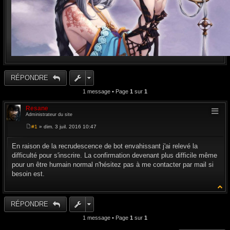
RÉPONDRE
1 message • Page
1
sur
1
Resane
Administrateur du site
#1
» dim. 3 juil. 2016 10:47
M
e
s
En raison de la recrudescence de bot envahissant j'ai relevé la
s
difficulté pour s'inscrire. La confirmation devenant plus difficile même
a
g
pour un être humain normal n'hésitez pas à me contacter par mail si
e
besoin est.
RÉPONDRE
1 message • Page
1
sur
1