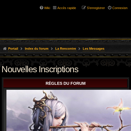
Wiki
Accès rapide
S’enregistrer
Connexion
Portail
Index du forum
La Rencontre
Les Messages
Nouvelles Inscriptions
RÈGLES DU FORUM