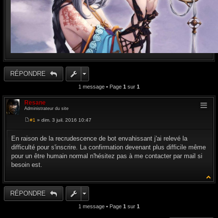
RÉPONDRE
1 message • Page
1
sur
1
Resane
Administrateur du site
#1
» dim. 3 juil. 2016 10:47
M
e
s
En raison de la recrudescence de bot envahissant j'ai relevé la
s
difficulté pour s'inscrire. La confirmation devenant plus difficile même
a
g
pour un être humain normal n'hésitez pas à me contacter par mail si
e
besoin est.
RÉPONDRE
1 message • Page
1
sur
1