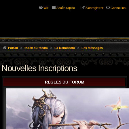
Wiki
Accès rapide
S’enregistrer
Connexion
Portail
Index du forum
La Rencontre
Les Messages
Nouvelles Inscriptions
RÈGLES DU FORUM