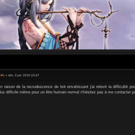
#1
» dim. 3 juil. 2016 10:47
M
e
s
n raison de la recrudescence de bot envahissant j'ai relevé la difficulté pou
s
lus difficile même pour un être humain normal n'hésitez pas à me contacter pa
a
g
e