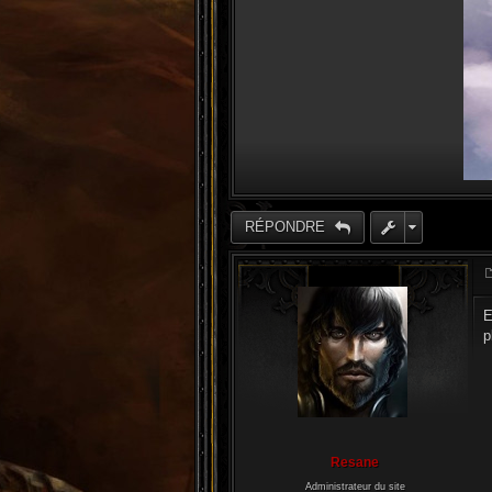
RÉPONDRE
E
p
Resane
Administrateur du site