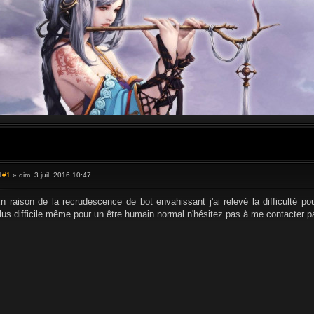
#1
» dim. 3 juil. 2016 10:47
M
e
s
n raison de la recrudescence de bot envahissant j'ai relevé la difficulté pou
s
lus difficile même pour un être humain normal n'hésitez pas à me contacter pa
a
g
e