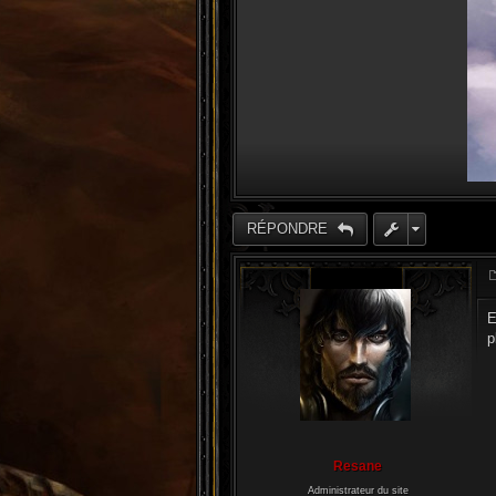
RÉPONDRE
E
p
Resane
Administrateur du site