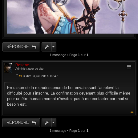
RÉPONDRE
1 message • Page
1
sur
1
Resane
Administrateur du site
#1
» dim. 3 juil. 2016 10:47
M
e
s
En raison de la recrudescence de bot envahissant j'ai relevé la
s
difficulté pour s'inscrire. La confirmation devenant plus difficile même
a
g
pour un être humain normal n'hésitez pas à me contacter par mail si
e
besoin est.
RÉPONDRE
1 message • Page
1
sur
1