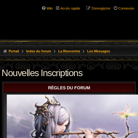
Wiki
Accès rapide
S’enregistrer
Connexion
Portail
Index du forum
La Rencontre
Les Messages
Nouvelles Inscriptions
RÈGLES DU FORUM