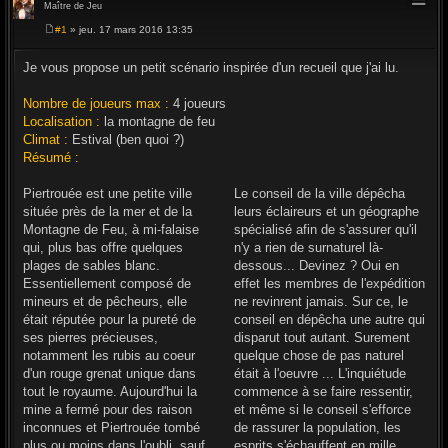
Maître de Jeu
#1
» jeu. 17 mars 2016 13:35
M
e
s
Je vous propose un petit scénario inspirée d'un recueil que j'ai lu.
s
a
g
Nombre de joueurs max :
4 joueurs
e
Localisation :
la montagne de feu
Climat :
Estival (ben quoi ?)
Résumé :
Piertrouée est une petite ville
Le conseil de la ville dépêcha
située près de la mer et de la
leurs éclaireurs et un géographe
Montagne de Feu, à mi-falaise
spécialisé afin de s'assurer qu'il
qui, plus bas offre quelques
n'y a rien de surnaturel là-
plages de sables blanc.
dessous... Devinez ? Oui en
Essentiellement composé de
effet les membres de l'expédition
mineurs et de pêcheurs, elle
ne revinrent jamais. Sur ce, le
était réputée pour la pureté de
conseil en dépêcha une autre qui
ses pierres précieuses,
disparut tout autant. Surement
notamment les rubis au coeur
quelque chose de pas naturel
d'un rouge grenat unique dans
était à l'oeuvre ... L'inquiétude
tout le royaume. Aujourd'hui la
commence à se faire ressentir,
mine a fermé pour des raison
et même si le conseil s'efforce
inconnues et Piertrouée tombé
de rassurer la population, les
plus ou moins dans l'oubli, sauf
esprits s'échauffent en mille