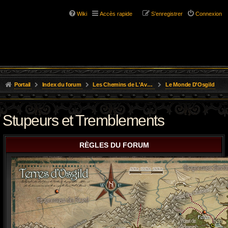
Wiki
Accès rapide
S’enregistrer
Connexion
Portail
Index du forum
Les Chemins de L'Aventure
Le Monde D'Osgild
Stupeurs et Tremblements
RÈGLES DU FORUM