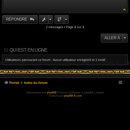
a
g
e
RÉPONDRE
2 messages • Page
1
sur
1
ALLER À
QUI EST EN LIGNE
Utilisateurs parcourant ce forum : Aucun utilisateur enregistré et 1 invité
Portail
Index du forum
Développé par
phpBB
® Forum Software © phpBB Limited
Traduit par
phpBB-fr.com