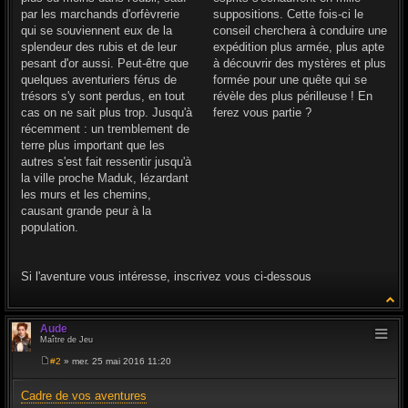
par les marchands d'orfèvrerie
suppositions. Cette fois-ci le
qui se souviennent eux de la
conseil cherchera à conduire une
splendeur des rubis et de leur
expédition plus armée, plus apte
pesant d'or aussi. Peut-être que
à découvrir des mystères et plus
quelques aventuriers férus de
formée pour une quête qui se
trésors s'y sont perdus, en tout
révèle des plus périlleuse ! En
cas on ne sait plus trop. Jusqu'à
ferez vous partie ?
récemment : un tremblement de
terre plus important que les
autres s'est fait ressentir jusqu'à
la ville proche Maduk, lézardant
les murs et les chemins,
causant grande peur à la
population.
Si l'aventure vous intéresse, inscrivez vous ci-dessous
Aude
Maître de Jeu
#2
» mer. 25 mai 2016 11:20
M
e
s
Cadre de vos aventures
s