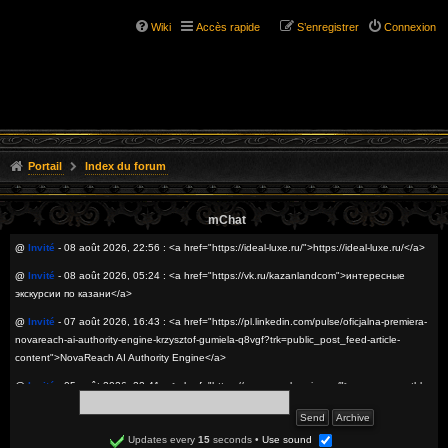
Wiki
Accès rapide
S’enregistrer
Connexion
Portail
Index du forum
mChat
@
Invité
- 08 août 2026, 22:56 : <a href="https://ideal-luxe.ru/">https://ideal-luxe.ru/</a>
@
Invité
- 08 août 2026, 05:24 : <a href="https://vk.ru/kazanlandcom">интересные
экскурсии по казани</a>
@
Invité
- 07 août 2026, 16:43 : <a href="https://pl.linkedin.com/pulse/oficjalna-premiera-
novareach-ai-authority-engine-krzysztof-gumiela-q8vgf?trk=public_post_feed-article-
content">NovaReach AI Authority Engine</a>
@
Invité
- 05 août 2026, 22:41 : <a href="https://www.prombearing.ru/">подшипники thk
оптом</a>
@
Invité
- 05 août 2026, 20:29 : <a href="https://sitesseo.ru/nakrutka-zhivyh-
Updates every
15
seconds
•
Use sound