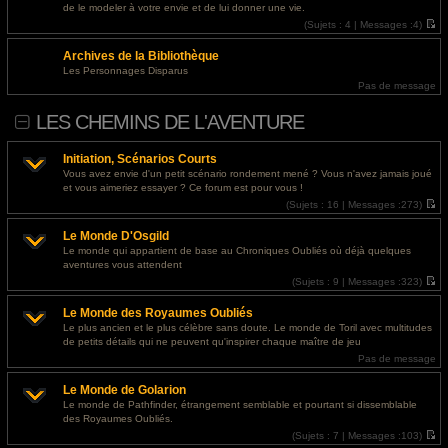
l
s
@
Invité
- 30 juil. 2026, 07:23 : <a href="http://paydayloansbatonrouge.s3-website.us-
de le modeler à votre envie et de lui donner une vie.
e
s
east-2.amazonaws.com/">personal loan requirements</a>
d
(
Sujets :
4 |
Messages :
4)
a
e
V
g
r
o
e
@
Invité
- 29 juil. 2026, 18:43 : <a href="https://designapartment.ru/">дизайнерский
Archives de la Bibliothèque
n
i
i
r
ремонт москва</a>
Les Personnages Disparus
e
l
Pas de message
r
e
m
d
e
e
LES CHEMINS DE L'AVENTURE
s
r
s
n
a
i
g
e
Initiation, Scénarios Courts
e
r
Vous avez envie d'un petit scénario rondement mené ? Vous n'avez jamais joué
m
et vous aimeriez essayer ? Ce forum est pour vous !
e
s
(
Sujets :
16 |
Messages :
273)
s
V
a
o
g
Le Monde D'Osgild
i
e
r
Le monde qui appartient de base au Chroniques Oubliés où déjà quelques
l
aventures vous attendent
e
d
(
Sujets :
9 |
Messages :
323)
e
V
r
o
Le Monde des Royaumes Oubliés
n
i
i
r
Le plus ancien et le plus célèbre sans doute. Le monde de Toril avec multitudes
e
l
de petits détails qui ne peuvent qu'inspirer chaque maître de jeu
r
e
m
d
Pas de message
e
e
s
r
Le Monde de Golarion
s
n
a
i
Le monde de Pathfinder, étrangement semblable et pourtant si dissemblable
g
e
des Royaumes Oubliés.
e
r
m
(
Sujets :
7 |
Messages :
103)
e
V