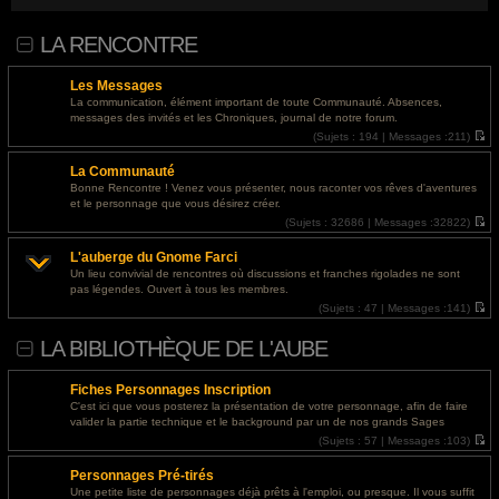
podpischikov-v-instagrame-rabochie-sposoby/">накрутка живых подписчиков в инсте</a>
@
Invité
- 03 août 2026, 18:48 : Od ponad 30 lat pomagam firmom zwiększać widoczność
LA RENCONTRE
w Google. Specjalizuję się w SEO, AI Search, GEO oraz marketingu internetowym opartym
na danych i praktycznym doświadczeniu.<a href="https://marketing-
Les Messages
internetowy.simdif.com/newsroom_-_seo_i_marketing_internetowy.html">SEO digital
La communication, élément important de toute Communauté. Absences,
marketing optymalizacja pod AI Search</a>
messages des invités et les Chroniques, journal de notre forum.
(
Sujets :
194 |
Messages :
211)
@
Invité
- 02 août 2026, 22:53 : <a href="https://sitesseo.ru/bosslike-obzor-servisa-dlya-
V
o
nakrutki-soczialnyh-setej/">босс лайк отзывы</a>
La Communauté
i
r
Bonne Rencontre ! Venez vous présenter, nous raconter vos rêves d'aventures
@
Invité
- 01 août 2026, 14:24 : <a href="https://ls.expertunion.ru/">освещение участка
l
et le personnage que vous désirez créer.
e
без пересвета</a>
d
(
Sujets :
32686 |
Messages :
32822)
e
V
r
o
@
Invité
- 30 juil. 2026, 19:49 : <a href="https://designapartment.ru/">дизайнерский
L'auberge du Gnome Farci
n
i
ремонт дома под ключ москва</a>
i
r
Un lieu convivial de rencontres où discussions et franches rigolades ne sont
e
l
pas légendes. Ouvert à tous les membres.
r
e
@
Invité
- 30 juil. 2026, 19:40 : <a href="https://designapartment.ru/">дизайнерский
m
d
(
Sujets :
47 |
Messages :
141)
ремонт дома</a>
e
e
V
s
r
o
LA BIBLIOTHÈQUE DE L'AUBE
s
n
i
@
Invité
- 30 juil. 2026, 19:08 : <a href="https://designapartment.ru/">дизайнерский
a
i
r
g
e
l
ремонт квартиры</a>
e
r
e
Fiches Personnages Inscription
m
d
@
Invité
- 30 juil. 2026, 16:12 : <a href="https://designapartment.ru/">элитный
e
e
C'est ici que vous posterez la présentation de votre personnage, afin de faire
s
r
дизайнерский ремонт в москве</a>
valider la partie technique et le background par un de nos grands Sages
s
n
(
Sujets :
57 |
Messages :
103)
a
i
V
@
Invité
- 30 juil. 2026, 15:15 : <a href="https://designapartment.ru/">дизайнерский
g
e
o
e
r
ремонт квартир москва</a>
Personnages Pré-tirés
i
m
r
e
Une petite liste de personnages déjà prêts à l'emploi, ou presque. Il vous suffit