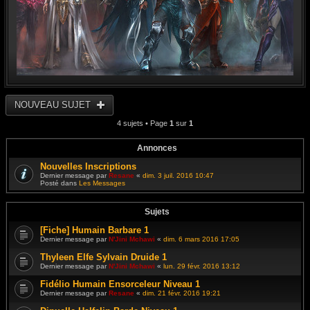
NOUVEAU SUJET
4 sujets • Page
1
sur
1
Annonces
Nouvelles Inscriptions
Dernier message par
Resane
«
dim. 3 juil. 2016 10:47
Posté dans
Les Messages
Sujets
[Fiche] Humain Barbare 1
Dernier message par
N'Jini Mchawi
«
dim. 6 mars 2016 17:05
Thyleen Elfe Sylvain Druide 1
Dernier message par
N'Jini Mchawi
«
lun. 29 févr. 2016 13:12
Fidélio Humain Ensorceleur Niveau 1
Dernier message par
Resane
«
dim. 21 févr. 2016 19:21