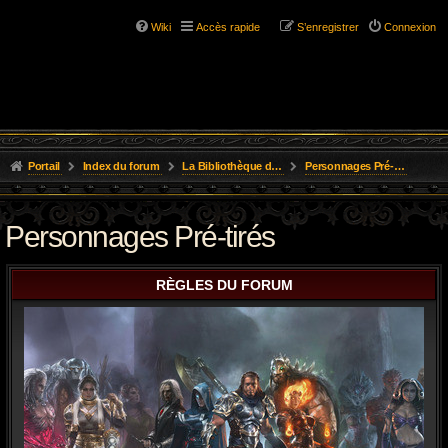
Wiki
Accès rapide
S’enregistrer
Connexion
Portail
Index du forum
La Bibliothèque de l'Aube
Personnages Pré-tirés
Personnages Pré-tirés
RÈGLES DU FORUM