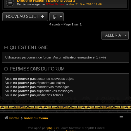
Dinuelle Halfelin Barde Niveau 1
Dernier message par
N'Jini Mchawi
«
dim. 21 févr. 2016 11:49
NOUVEAU SUJET
4 sujets • Page
1
sur
1
ALLER À
QUI EST EN LIGNE
Utilisateurs parcourant ce forum : Aucun utilisateur enregistré et 1 invité
PERMISSIONS DU FORUM
Vous
ne pouvez pas
poster de nouveaux sujets
Vous
ne pouvez pas
répondre aux sujets
Vous
ne pouvez pas
modifier vos messages
Vous
ne pouvez pas
supprimer vos messages
Vous
ne pouvez pas
joindre des fichiers
Portail
Index du forum
Développé par
phpBB
® Forum Software © phpBB Limited