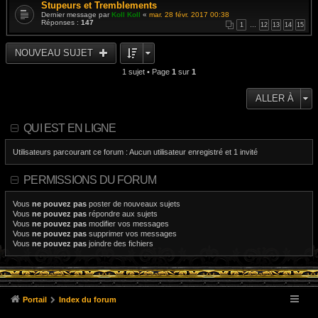
Stupeurs et Tremblements
Dernier message par
Koll Koll
«
mar. 28 févr. 2017 00:38
Réponses :
147
1
…
12
13
14
15
NOUVEAU SUJET
1 sujet • Page
1
sur
1
ALLER À
QUI EST EN LIGNE
Utilisateurs parcourant ce forum : Aucun utilisateur enregistré et 1 invité
PERMISSIONS DU FORUM
Vous
ne pouvez pas
poster de nouveaux sujets
Vous
ne pouvez pas
répondre aux sujets
Vous
ne pouvez pas
modifier vos messages
Vous
ne pouvez pas
supprimer vos messages
Vous
ne pouvez pas
joindre des fichiers
Portail
Index du forum