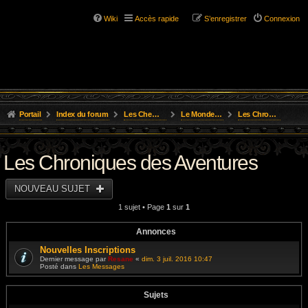
Wiki
Accès rapide
S’enregistrer
Connexion
Portail
Index du forum
Les Chemins de L'Aventure
Le Monde D'Osgild
Les Chroniques des Aventures
Les Chroniques des Aventures
NOUVEAU SUJET
1 sujet • Page
1
sur
1
Annonces
Nouvelles Inscriptions
Dernier message par
Resane
«
dim. 3 juil. 2016 10:47
Posté dans
Les Messages
Sujets