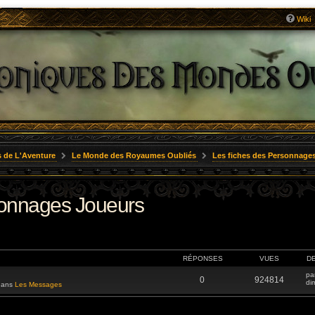
Wiki
 de L'Aventure
Le Monde des Royaumes Oubliés
Les fiches des Personnage
sonnages Joueurs
RÉPONSES
VUES
D
pa
0
924814
di
 dans
Les Messages