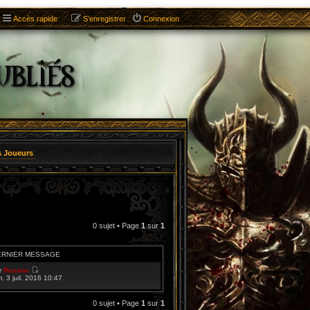
Accès rapide
S’enregistrer
Connexion
s Joueurs
0 sujet • Page
1
sur
1
ERNIER MESSAGE
r
Resane
V
m. 3 juil. 2016 10:47
o
i
r
0 sujet • Page
1
sur
1
l