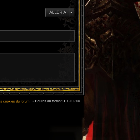
e
d
e
ALLER À
r
n
i
e
r
m
e
s
s
a
g
e
Heures au format
UTC+02:00
es cookies du forum