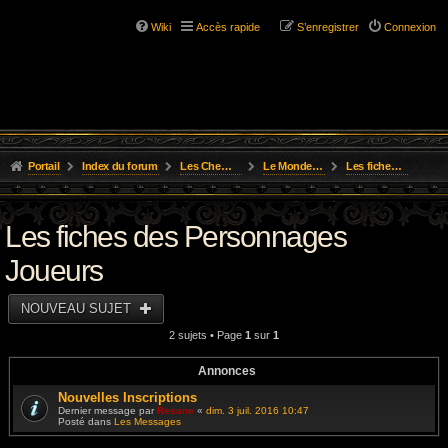
Wiki
Accès rapide
S’enregistrer
Connexion
Portail
Index du forum
Les Chemins de L'Aventure
Le Monde de Golarion
Les fiches des Personnages Joueurs
Les fiches des Personnages
Joueurs
NOUVEAU SUJET
2 sujets • Page
1
sur
1
Annonces
Nouvelles Inscriptions
Dernier message par
Resane
«
dim. 3 juil. 2016 10:47
Posté dans
Les Messages